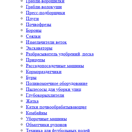
Грабли-ворошилки
Грабли-волокуши
Пресс-подборщики
Плуги
Почвофрезы
Бороны
Сеялки
Измельчители веток
Экскаваторы
Разбрасыватель удобрений, песка
Прицепы
Рассадопосадочные машины
Кормораздатчики
Буры
Поливомоечное оборудование
Пылесосы для уборки улиц
Глубокорыхлители
Жатка
Катки почвообрабатывающие
Комбайны
Уборочные машины
Обмотчики рулонов
Техника для футбольных полей