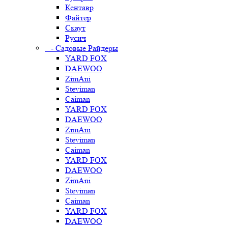
Кентавр
Файтер
Скаут
Русич
- Садовые Райдеры
YARD FOX
DAEWOO
ZimAni
Steviman
Caiman
YARD FOX
DAEWOO
ZimAni
Steviman
Caiman
YARD FOX
DAEWOO
ZimAni
Steviman
Caiman
YARD FOX
DAEWOO