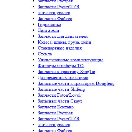
Запчасти Рустрак
Запчасти Русич\TZR
запчасти уралец
Запчасти Файтер
Гидравлика
Двигатели
Запчасти для двигателей
Колёса, шины, груза, цепи
Стандартные изделия
Стёкла
Универсальные комплектующие
Фильтры и наборы ТО
Запчасти к трактору XingTai
Для ременных тракторов
Запасные части к тракторам Dongfeng
Запасные части Shifeng
Запчасти Foton\Lovol
Запасные части Скаут
Запчасти Кентавр
Запчасти Рустрак
Запчасти Русич\TZR
запчасти уралец
Запчасти Файтер