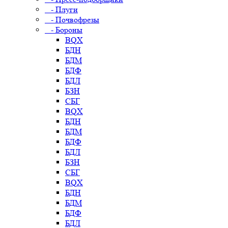
- Плуги
- Почвофрезы
- Бороны
BQX
БДН
БДМ
БДФ
БДЛ
БЗН
СБГ
BQX
БДН
БДМ
БДФ
БДЛ
БЗН
СБГ
BQX
БДН
БДМ
БДФ
БДЛ