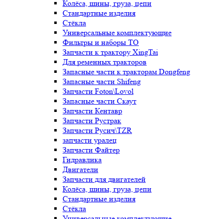
Колёса, шины, груза, цепи
Стандартные изделия
Стёкла
Универсальные комплектующие
Фильтры и наборы ТО
Запчасти к трактору XingTai
Для ременных тракторов
Запасные части к тракторам Dongfeng
Запасные части Shifeng
Запчасти Foton\Lovol
Запасные части Скаут
Запчасти Кентавр
Запчасти Рустрак
Запчасти Русич\TZR
запчасти уралец
Запчасти Файтер
Гидравлика
Двигатели
Запчасти для двигателей
Колёса, шины, груза, цепи
Стандартные изделия
Стёкла
Универсальные комплектующие