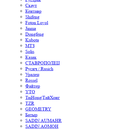
Скаут
Кентавр
Shifeng
Foton Lovol
Jinma
Dongfeng
Kubota
МТЗ
Solis
Казак
СТАВРОПОЛЕЦ
Русич / Rusich
Уралец
Rossel
Файтер
YTO
TaiHong|ТайХонг
TZR
GEOMETRY
Батыр
SADIN AUMAHR
SADIN AOMOH