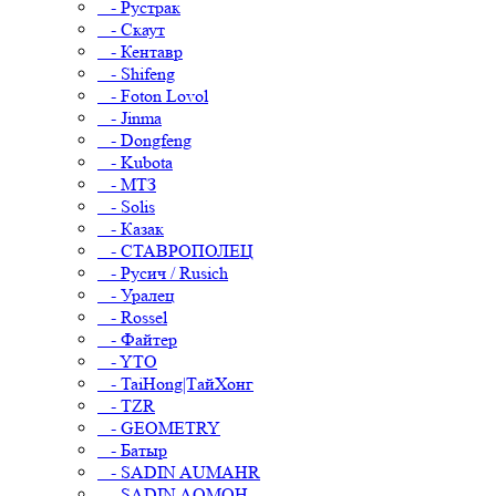
- Рустрак
- Скаут
- Кентавр
- Shifeng
- Foton Lovol
- Jinma
- Dongfeng
- Kubota
- МТЗ
- Solis
- Казак
- СТАВРОПОЛЕЦ
- Русич / Rusich
- Уралец
- Rossel
- Файтер
- YTO
- TaiHong|ТайХонг
- TZR
- GEOMETRY
- Батыр
- SADIN AUMAHR
- SADIN AOMOH