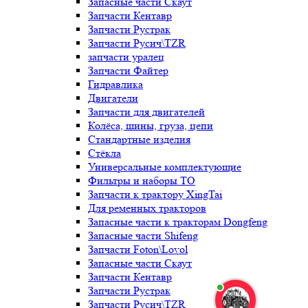
Запасные части Скаут
Запчасти Кентавр
Запчасти Рустрак
Запчасти Русич\TZR
запчасти уралец
Запчасти Файтер
Гидравлика
Двигатели
Запчасти для двигателей
Колёса, шины, груза, цепи
Стандартные изделия
Стёкла
Универсальные комплектующие
Фильтры и наборы ТО
Запчасти к трактору XingTai
Для ременных тракторов
Запасные части к тракторам Dongfeng
Запасные части Shifeng
Запчасти Foton\Lovol
Запасные части Скаут
Запчасти Кентавр
Запчасти Рустрак
Запчасти Русич\TZR