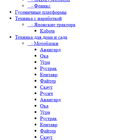
- Феникс
Гусеничные платформы
Техника с наработкой
- Японские трактора
Kubota
Техника для дома и сада
- Мотоблоки
Авангард
Ока
Угра
Рустрак
Кентавр
Файтер
Скаут
Русич
Авангард
Ока
Угра
Рустрак
Кентавр
Файтер
Скаут