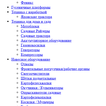
Феникс
Гусеничные платформы
Техника с наработкой
Японские трактора
Техника для дома и сада
Мотоблоки
Садовые Райдеры
Садовые трактора
Аккумуляторное оборудование
Газонокосилки
Генераторы
Компрессоры
Навесное оборудование
Отвалы
Фронтальные погрузчики/рабочие органы
Снегоочистители
Щётки подметальные
Картофелесажалки
Окучники / Культиваторы
Опрыскиватели садовые
Картофелекопалки
Косилки / Мульчеры