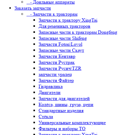
- Доильные аппараты
Заказать запчасти
- Запчасти к тракторам
Запчасти к трактору XingTai
Для ременных тракторов
Запасные части к тракторам Dongfeng
Запасные части Shifeng
Запчасти Foton\Lovol
Запасные части Скаут
Запчасти Кентавр
Запчасти Рустрак
Запчасти Русич\TZR
запчасти уралец
Запчасти Файтер
Гидравлика
Двигатели
Запчасти для двигателей
Колёса, шины, груза, цепи
Стандартные изделия
Стёкла
Универсальные комплектующие
Фильтры и наборы ТО
Запчасти к трактору XingTai