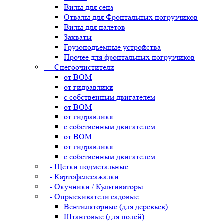
Вилы для сена
Отвалы для Фронтальных погрузчиков
Вилы для палетов
Захваты
Грузоподъемные устройства
Прочее для фронтальных погрузчиков
- Снегоочистители
от ВОМ
от гидравлики
с собственным двигателем
от ВОМ
от гидравлики
с собственным двигателем
от ВОМ
от гидравлики
с собственным двигателем
- Щётки подметальные
- Картофелесажалки
- Окучники / Культиваторы
- Опрыскиватели садовые
Вентиляторные (для деревьев)
Штанговые (для полей)