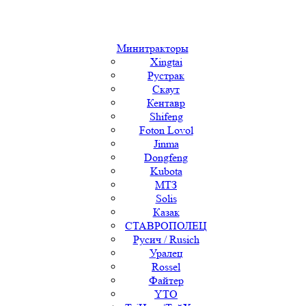
Минитракторы
Xingtai
Рустрак
Скаут
Кентавр
Shifeng
Foton Lovol
Jinma
Dongfeng
Kubota
МТЗ
Solis
Казак
СТАВРОПОЛЕЦ
Русич / Rusich
Уралец
Rossel
Файтер
YTO