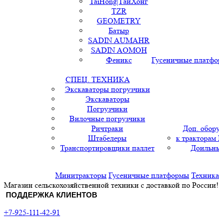
TaiHong|ТайХонг
TZR
GEOMETRY
Батыр
SADIN AUMAHR
SADIN AOMOH
Феникс
Гусеничные платф
СПЕЦ. ТЕХНИКА
Экскаваторы погрузчики
Экскаваторы
Погрузчики
Вилочные погрузчики
Ричтраки
Доп. обор
Штабелеры
к тракторам
Транспортировщики паллет
Доильны
Минитракторы
Гусеничные платформы
Техника
Магазин сельскохозяйственной техники с доставкой по России!
ПОДДЕРЖКА КЛИЕНТОВ
+7-925-111-42-91