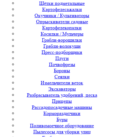
Щётки подметальные
Картофелесажалки
Окучники / Культиваторы
Опрыскиватели садовые
Картофелекопалки
Косилки / Мульчеры
Грабли-ворошилки
Грабли-волокуши
Пресс-подборщики
Плуги
Почвофрезы
Бороны
Сеялки
Измельчители веток
Экскаваторы
Разбрасыватель удобрений, песка
Прицепы
Рассадопосадочные машины
Кормораздатчики
Буры
Поливомоечное оборудование
Пылесосы для уборки улиц