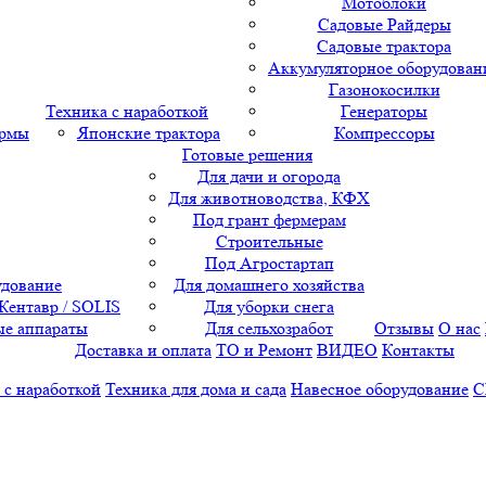
Мотоблоки
Садовые Райдеры
Садовые трактора
Аккумуляторное оборудован
Газонокосилки
Техника с наработкой
Генераторы
ормы
Японские трактора
Компрессоры
Готовые решения
Для дачи и огорода
Для животноводства, КФХ
Под грант фермерам
Строительные
Под Агростартап
удование
Для домашнего хозяйства
 Кентавр / SOLIS
Для уборки снега
е аппараты
Для сельхозработ
Отзывы
О нас
Доставка и оплата
ТО и Ремонт
ВИДЕО
Контакты
 с наработкой
Техника для дома и сада
Навесное оборудование
С