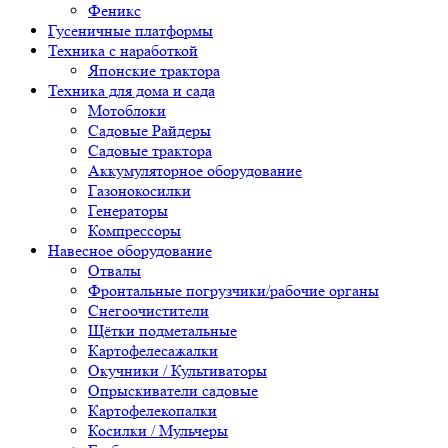
Феникс
Гусеничные платформы
Техника с наработкой
Японские трактора
Техника для дома и сада
Мотоблоки
Садовые Райдеры
Садовые трактора
Аккумуляторное оборудование
Газонокосилки
Генераторы
Компрессоры
Навесное оборудование
Отвалы
Фронтальные погрузчики/рабочие органы
Снегоочистители
Щётки подметальные
Картофелесажалки
Окучники / Культиваторы
Опрыскиватели садовые
Картофелекопалки
Косилки / Мульчеры