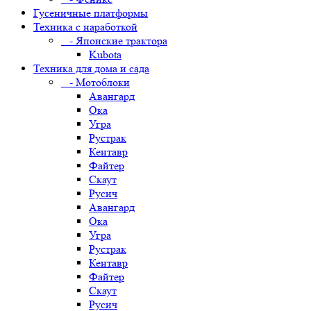
Гусеничные платформы
Техника с наработкой
- Японские трактора
Kubota
Техника для дома и сада
- Мотоблоки
Авангард
Ока
Угра
Рустрак
Кентавр
Файтер
Скаут
Русич
Авангард
Ока
Угра
Рустрак
Кентавр
Файтер
Скаут
Русич