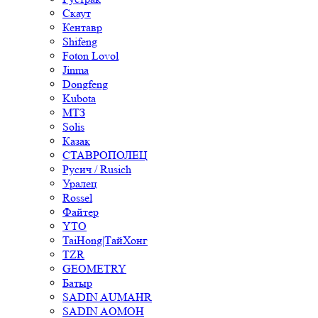
Скаут
Кентавр
Shifeng
Foton Lovol
Jinma
Dongfeng
Kubota
МТЗ
Solis
Казак
СТАВРОПОЛЕЦ
Русич / Rusich
Уралец
Rossel
Файтер
YTO
TaiHong|ТайХонг
TZR
GEOMETRY
Батыр
SADIN AUMAHR
SADIN AOMOH