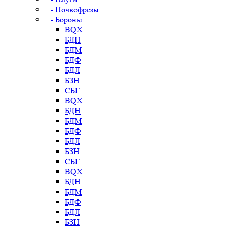
- Почвофрезы
- Бороны
BQX
БДН
БДМ
БДФ
БДЛ
БЗН
СБГ
BQX
БДН
БДМ
БДФ
БДЛ
БЗН
СБГ
BQX
БДН
БДМ
БДФ
БДЛ
БЗН