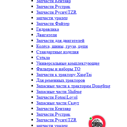
Запчасти Кентавр
Запчасти Рустрак
Запчасти Русич\TZR
запчасти уралец
Запчасти Файтер
Гидравлика
Двигатели
Запчасти для двигателей
Колёса, шины, груза, цепи
Стандартные изделия
Стёкла
Универсальные комплектующие
Фильтры и наборы ТО
Запчасти к трактору XingTai
Для ременных тракторов
Запасные части к тракторам Dongfeng
Запасные части Shifeng
Запчасти Foton\Lovol
Запасные части Скаут
Запчасти Кентавр
Запчасти Рустрак
Запчасти Русич\TZR
запчасти уралец