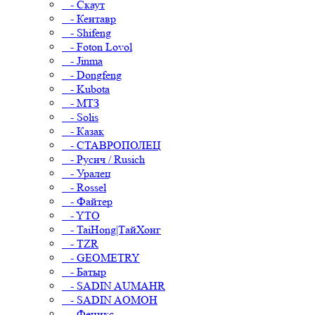
- Скаут
- Кентавр
- Shifeng
- Foton Lovol
- Jinma
- Dongfeng
- Kubota
- МТЗ
- Solis
- Казак
- СТАВРОПОЛЕЦ
- Русич / Rusich
- Уралец
- Rossel
- Файтер
- YTO
- TaiHong|ТайХонг
- TZR
- GEOMETRY
- Батыр
- SADIN AUMAHR
- SADIN AOMOH
- Феникс