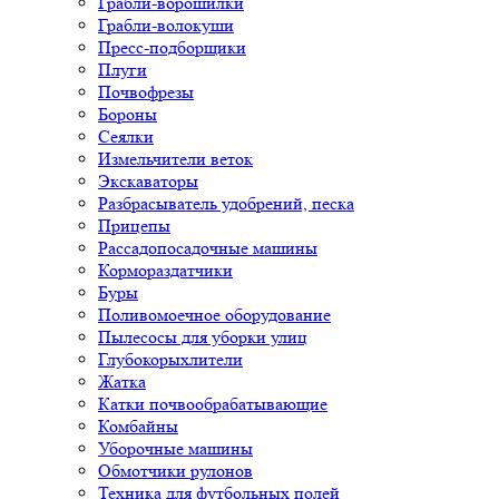
Грабли-ворошилки
Грабли-волокуши
Пресс-подборщики
Плуги
Почвофрезы
Бороны
Сеялки
Измельчители веток
Экскаваторы
Разбрасыватель удобрений, песка
Прицепы
Рассадопосадочные машины
Кормораздатчики
Буры
Поливомоечное оборудование
Пылесосы для уборки улиц
Глубокорыхлители
Жатка
Катки почвообрабатывающие
Комбайны
Уборочные машины
Обмотчики рулонов
Техника для футбольных полей