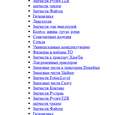
Запчасти Русич\TZR
запчасти уралец
Запчасти Файтер
Гидравлика
Двигатели
Запчасти для двигателей
Колёса, шины, груза, цепи
Стандартные изделия
Стёкла
Универсальные комплектующие
Фильтры и наборы ТО
Запчасти к трактору XingTai
Для ременных тракторов
Запасные части к тракторам Dongfeng
Запасные части Shifeng
Запчасти Foton\Lovol
Запасные части Скаут
Запчасти Кентавр
Запчасти Рустрак
Запчасти Русич\TZR
запчасти уралец
Запчасти Файтер
Гидравлика