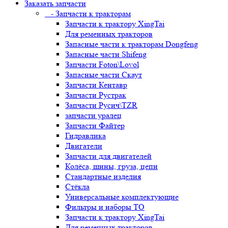
Заказать запчасти
- Запчасти к тракторам
Запчасти к трактору XingTai
Для ременных тракторов
Запасные части к тракторам Dongfeng
Запасные части Shifeng
Запчасти Foton\Lovol
Запасные части Скаут
Запчасти Кентавр
Запчасти Рустрак
Запчасти Русич\TZR
запчасти уралец
Запчасти Файтер
Гидравлика
Двигатели
Запчасти для двигателей
Колёса, шины, груза, цепи
Стандартные изделия
Стёкла
Универсальные комплектующие
Фильтры и наборы ТО
Запчасти к трактору XingTai
Для ременных тракторов