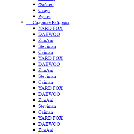
Файтер
Скаут
Русич
- Садовые Райдеры
YARD FOX
DAEWOO
ZimAni
Steviman
Caiman
YARD FOX
DAEWOO
ZimAni
Steviman
Caiman
YARD FOX
DAEWOO
ZimAni
Steviman
Caiman
YARD FOX
DAEWOO
ZimAni