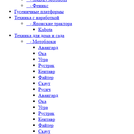
- Феникс
Гусеничные платформы
Техника с наработкой
- Японские трактора
Kubota
Техника для дома и сада
- Мотоблоки
Авангард
Ока
Угра
Рустрак
Кентавр
Файтер
Скаут
Русич
Авангард
Ока
Угра
Рустрак
Кентавр
Файтер
Скаут