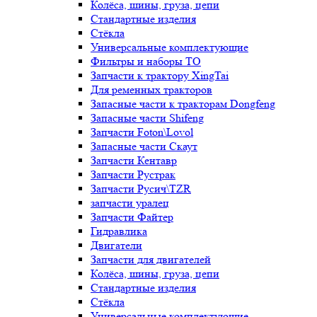
Колёса, шины, груза, цепи
Стандартные изделия
Стёкла
Универсальные комплектующие
Фильтры и наборы ТО
Запчасти к трактору XingTai
Для ременных тракторов
Запасные части к тракторам Dongfeng
Запасные части Shifeng
Запчасти Foton\Lovol
Запасные части Скаут
Запчасти Кентавр
Запчасти Рустрак
Запчасти Русич\TZR
запчасти уралец
Запчасти Файтер
Гидравлика
Двигатели
Запчасти для двигателей
Колёса, шины, груза, цепи
Стандартные изделия
Стёкла
Универсальные комплектующие