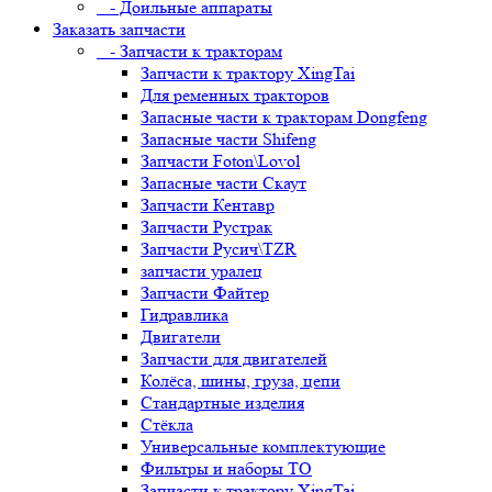
- Доильные аппараты
Заказать запчасти
- Запчасти к тракторам
Запчасти к трактору XingTai
Для ременных тракторов
Запасные части к тракторам Dongfeng
Запасные части Shifeng
Запчасти Foton\Lovol
Запасные части Скаут
Запчасти Кентавр
Запчасти Рустрак
Запчасти Русич\TZR
запчасти уралец
Запчасти Файтер
Гидравлика
Двигатели
Запчасти для двигателей
Колёса, шины, груза, цепи
Стандартные изделия
Стёкла
Универсальные комплектующие
Фильтры и наборы ТО
Запчасти к трактору XingTai