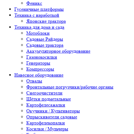
Феникс
Гусеничные платформы
Техника с наработкой
Японские трактора
Техника для дома и сада
Мотоблоки
Садовые Райдеры
Садовые трактора
Аккумуляторное оборудование
Газонокосилки
Генераторы
Компрессоры
Навесное оборудование
Отвалы
Фронтальные погрузчики/рабочие органы
Снегоочистители
Щётки подметальные
Картофелесажалки
Окучники / Культиваторы
Опрыскиватели садовые
Картофелекопалки
Косилки / Мульчеры