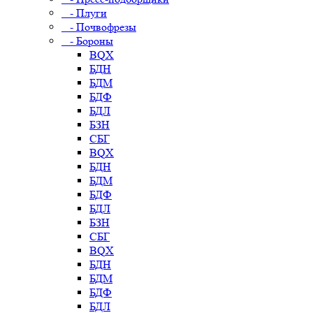
- Плуги
- Почвофрезы
- Бороны
BQX
БДН
БДМ
БДФ
БДЛ
БЗН
СБГ
BQX
БДН
БДМ
БДФ
БДЛ
БЗН
СБГ
BQX
БДН
БДМ
БДФ
БДЛ