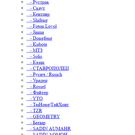
- Рустрак
- Скаут
- Кентавр
- Shifeng
- Foton Lovol
- Jinma
- Dongfeng
- Kubota
- МТЗ
- Solis
- Казак
- СТАВРОПОЛЕЦ
- Русич / Rusich
- Уралец
- Rossel
- Файтер
- YTO
- TaiHong|ТайХонг
- TZR
- GEOMETRY
- Батыр
- SADIN AUMAHR
- SADIN AOMOH