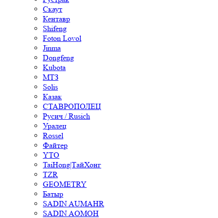
Скаут
Кентавр
Shifeng
Foton Lovol
Jinma
Dongfeng
Kubota
МТЗ
Solis
Казак
СТАВРОПОЛЕЦ
Русич / Rusich
Уралец
Rossel
Файтер
YTO
TaiHong|ТайХонг
TZR
GEOMETRY
Батыр
SADIN AUMAHR
SADIN AOMOH