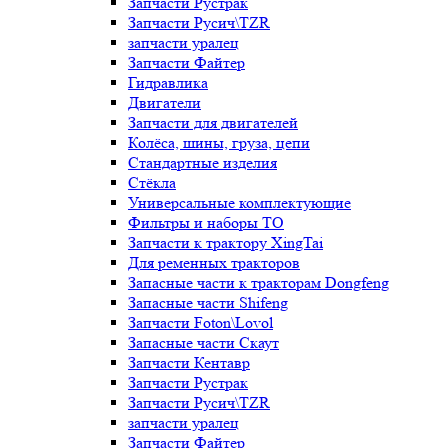
Запчасти Рустрак
Запчасти Русич\TZR
запчасти уралец
Запчасти Файтер
Гидравлика
Двигатели
Запчасти для двигателей
Колёса, шины, груза, цепи
Стандартные изделия
Стёкла
Универсальные комплектующие
Фильтры и наборы ТО
Запчасти к трактору XingTai
Для ременных тракторов
Запасные части к тракторам Dongfeng
Запасные части Shifeng
Запчасти Foton\Lovol
Запасные части Скаут
Запчасти Кентавр
Запчасти Рустрак
Запчасти Русич\TZR
запчасти уралец
Запчасти Файтер