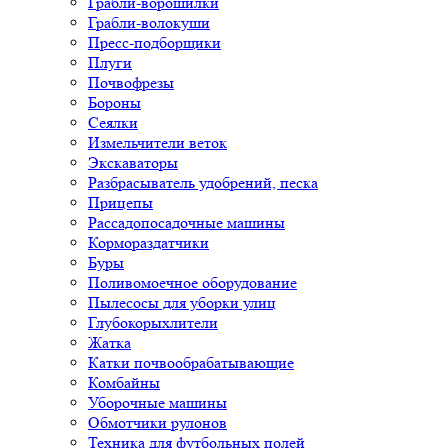
Грабли-ворошилки
Грабли-волокуши
Пресс-подборщики
Плуги
Почвофрезы
Бороны
Сеялки
Измельчители веток
Экскаваторы
Разбрасыватель удобрений, песка
Прицепы
Рассадопосадочные машины
Кормораздатчики
Буры
Поливомоечное оборудование
Пылесосы для уборки улиц
Глубокорыхлители
Жатка
Катки почвообрабатывающие
Комбайны
Уборочные машины
Обмотчики рулонов
Техника для футбольных полей