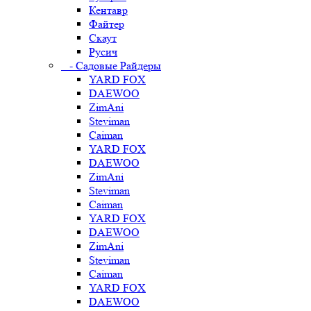
Кентавр
Файтер
Скаут
Русич
- Садовые Райдеры
YARD FOX
DAEWOO
ZimAni
Steviman
Caiman
YARD FOX
DAEWOO
ZimAni
Steviman
Caiman
YARD FOX
DAEWOO
ZimAni
Steviman
Caiman
YARD FOX
DAEWOO