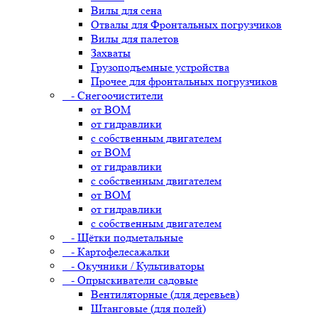
Вилы для сена
Отвалы для Фронтальных погрузчиков
Вилы для палетов
Захваты
Грузоподъемные устройства
Прочее для фронтальных погрузчиков
- Снегоочистители
от ВОМ
от гидравлики
с собственным двигателем
от ВОМ
от гидравлики
с собственным двигателем
от ВОМ
от гидравлики
с собственным двигателем
- Щётки подметальные
- Картофелесажалки
- Окучники / Культиваторы
- Опрыскиватели садовые
Вентиляторные (для деревьев)
Штанговые (для полей)