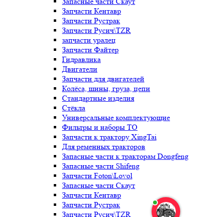
Запасные части Скаут
Запчасти Кентавр
Запчасти Рустрак
Запчасти Русич\TZR
запчасти уралец
Запчасти Файтер
Гидравлика
Двигатели
Запчасти для двигателей
Колёса, шины, груза, цепи
Стандартные изделия
Стёкла
Универсальные комплектующие
Фильтры и наборы ТО
Запчасти к трактору XingTai
Для ременных тракторов
Запасные части к тракторам Dongfeng
Запасные части Shifeng
Запчасти Foton\Lovol
Запасные части Скаут
Запчасти Кентавр
Запчасти Рустрак
Запчасти Русич\TZR