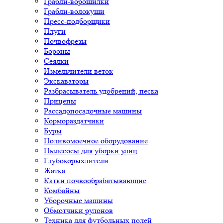
Грабли-ворошилки
Грабли-волокуши
Пресс-подборщики
Плуги
Почвофрезы
Бороны
Сеялки
Измельчители веток
Экскаваторы
Разбрасыватель удобрений, песка
Прицепы
Рассадопосадочные машины
Кормораздатчики
Буры
Поливомоечное оборудование
Пылесосы для уборки улиц
Глубокорыхлители
Жатка
Катки почвообрабатывающие
Комбайны
Уборочные машины
Обмотчики рулонов
Техника для футбольных полей