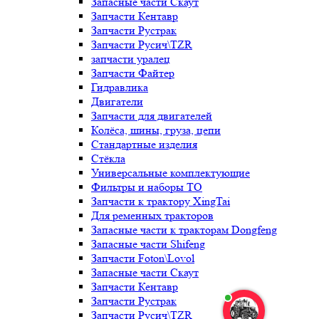
Запасные части Скаут
Запчасти Кентавр
Запчасти Рустрак
Запчасти Русич\TZR
запчасти уралец
Запчасти Файтер
Гидравлика
Двигатели
Запчасти для двигателей
Колёса, шины, груза, цепи
Стандартные изделия
Стёкла
Универсальные комплектующие
Фильтры и наборы ТО
Запчасти к трактору XingTai
Для ременных тракторов
Запасные части к тракторам Dongfeng
Запасные части Shifeng
Запчасти Foton\Lovol
Запасные части Скаут
Запчасти Кентавр
Запчасти Рустрак
Запчасти Русич\TZR