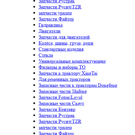
Запчасти Рустрак
Запчасти Русич\TZR
запчасти уралец
Запчасти Файтер
Гидравлика
Двигатели
Запчасти для двигателей
Колёса, шины, груза, цепи
Стандартные изделия
Стёкла
Универсальные комплектующие
Фильтры и наборы ТО
Запчасти к трактору XingTai
Для ременных тракторов
Запасные части к тракторам Dongfeng
Запасные части Shifeng
Запчасти Foton\Lovol
Запасные части Скаут
Запчасти Кентавр
Запчасти Рустрак
Запчасти Русич\TZR
запчасти уралец
Запчасти Файтер