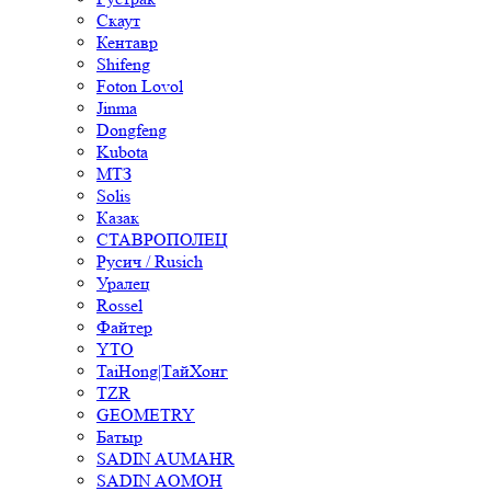
Скаут
Кентавр
Shifeng
Foton Lovol
Jinma
Dongfeng
Kubota
МТЗ
Solis
Казак
СТАВРОПОЛЕЦ
Русич / Rusich
Уралец
Rossel
Файтер
YTO
TaiHong|ТайХонг
TZR
GEOMETRY
Батыр
SADIN AUMAHR
SADIN AOMOH