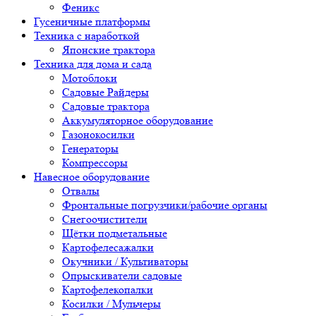
Феникс
Гусеничные платформы
Техника с наработкой
Японские трактора
Техника для дома и сада
Мотоблоки
Садовые Райдеры
Садовые трактора
Аккумуляторное оборудование
Газонокосилки
Генераторы
Компрессоры
Навесное оборудование
Отвалы
Фронтальные погрузчики/рабочие органы
Снегоочистители
Щётки подметальные
Картофелесажалки
Окучники / Культиваторы
Опрыскиватели садовые
Картофелекопалки
Косилки / Мульчеры