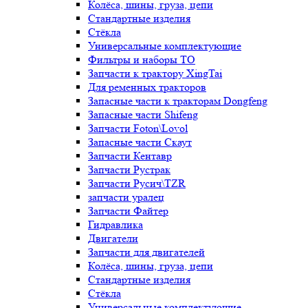
Колёса, шины, груза, цепи
Стандартные изделия
Стёкла
Универсальные комплектующие
Фильтры и наборы ТО
Запчасти к трактору XingTai
Для ременных тракторов
Запасные части к тракторам Dongfeng
Запасные части Shifeng
Запчасти Foton\Lovol
Запасные части Скаут
Запчасти Кентавр
Запчасти Рустрак
Запчасти Русич\TZR
запчасти уралец
Запчасти Файтер
Гидравлика
Двигатели
Запчасти для двигателей
Колёса, шины, груза, цепи
Стандартные изделия
Стёкла
Универсальные комплектующие