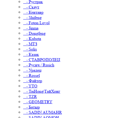
- Рустрак
- Скаут
- Кентавр
- Shifeng
- Foton Lovol
- Jinma
- Dongfeng
- Kubota
- МТЗ
- Solis
- Казак
- СТАВРОПОЛЕЦ
- Русич / Rusich
- Уралец
- Rossel
- Файтер
- YTO
- TaiHong|ТайХонг
- TZR
- GEOMETRY
- Батыр
- SADIN AUMAHR
- SADIN AOMOH