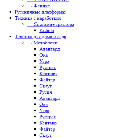
- Феникс
Гусеничные платформы
Техника с наработкой
- Японские трактора
Kubota
Техника для дома и сада
- Мотоблоки
Авангард
Ока
Угра
Рустрак
Кентавр
Файтер
Скаут
Русич
Авангард
Ока
Угра
Рустрак
Кентавр
Файтер
Скаут