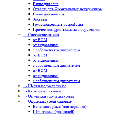
Вилы для сена
Отвалы для Фронтальных погрузчиков
Вилы для палетов
Захваты
Грузоподъемные устройства
Прочее для фронтальных погрузчиков
- Снегоочистители
от ВОМ
от гидравлики
с собственным двигателем
от ВОМ
от гидравлики
с собственным двигателем
от ВОМ
от гидравлики
с собственным двигателем
- Щётки подметальные
- Картофелесажалки
- Окучники / Культиваторы
- Опрыскиватели садовые
Вентиляторные (для деревьев)
Штанговые (для полей)