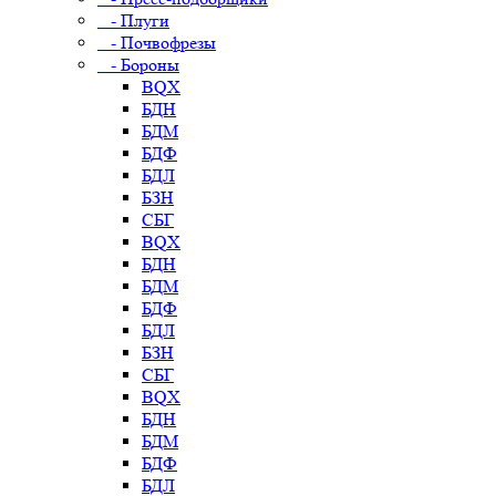
- Плуги
- Почвофрезы
- Бороны
BQX
БДН
БДМ
БДФ
БДЛ
БЗН
СБГ
BQX
БДН
БДМ
БДФ
БДЛ
БЗН
СБГ
BQX
БДН
БДМ
БДФ
БДЛ