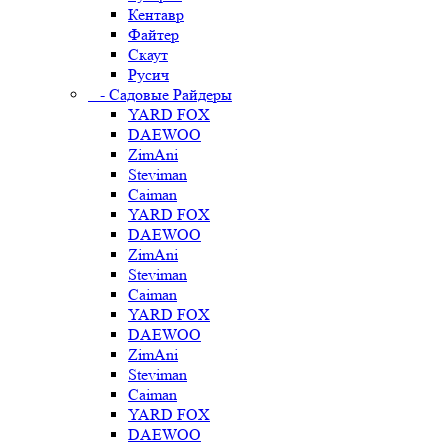
Кентавр
Файтер
Скаут
Русич
- Садовые Райдеры
YARD FOX
DAEWOO
ZimAni
Steviman
Caiman
YARD FOX
DAEWOO
ZimAni
Steviman
Caiman
YARD FOX
DAEWOO
ZimAni
Steviman
Caiman
YARD FOX
DAEWOO