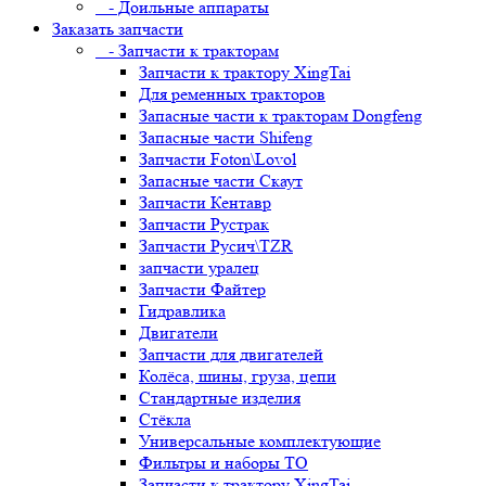
- Доильные аппараты
Заказать запчасти
- Запчасти к тракторам
Запчасти к трактору XingTai
Для ременных тракторов
Запасные части к тракторам Dongfeng
Запасные части Shifeng
Запчасти Foton\Lovol
Запасные части Скаут
Запчасти Кентавр
Запчасти Рустрак
Запчасти Русич\TZR
запчасти уралец
Запчасти Файтер
Гидравлика
Двигатели
Запчасти для двигателей
Колёса, шины, груза, цепи
Стандартные изделия
Стёкла
Универсальные комплектующие
Фильтры и наборы ТО
Запчасти к трактору XingTai