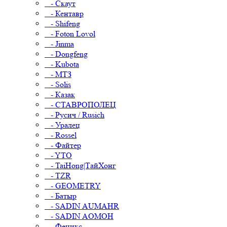
- Скаут
- Кентавр
- Shifeng
- Foton Lovol
- Jinma
- Dongfeng
- Kubota
- МТЗ
- Solis
- Казак
- СТАВРОПОЛЕЦ
- Русич / Rusich
- Уралец
- Rossel
- Файтер
- YTO
- TaiHong|ТайХонг
- TZR
- GEOMETRY
- Батыр
- SADIN AUMAHR
- SADIN AOMOH
- Феникс