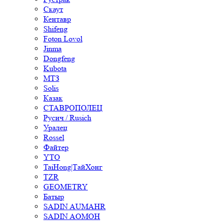
Скаут
Кентавр
Shifeng
Foton Lovol
Jinma
Dongfeng
Kubota
МТЗ
Solis
Казак
СТАВРОПОЛЕЦ
Русич / Rusich
Уралец
Rossel
Файтер
YTO
TaiHong|ТайХонг
TZR
GEOMETRY
Батыр
SADIN AUMAHR
SADIN AOMOH