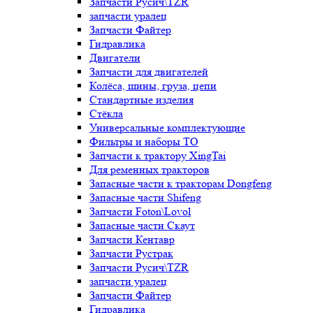
Запчасти Русич\TZR
запчасти уралец
Запчасти Файтер
Гидравлика
Двигатели
Запчасти для двигателей
Колёса, шины, груза, цепи
Стандартные изделия
Стёкла
Универсальные комплектующие
Фильтры и наборы ТО
Запчасти к трактору XingTai
Для ременных тракторов
Запасные части к тракторам Dongfeng
Запасные части Shifeng
Запчасти Foton\Lovol
Запасные части Скаут
Запчасти Кентавр
Запчасти Рустрак
Запчасти Русич\TZR
запчасти уралец
Запчасти Файтер
Гидравлика