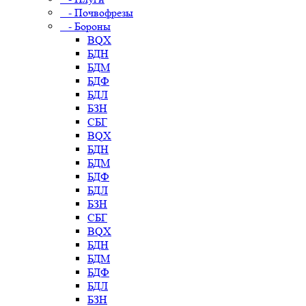
- Почвофрезы
- Бороны
BQX
БДН
БДМ
БДФ
БДЛ
БЗН
СБГ
BQX
БДН
БДМ
БДФ
БДЛ
БЗН
СБГ
BQX
БДН
БДМ
БДФ
БДЛ
БЗН