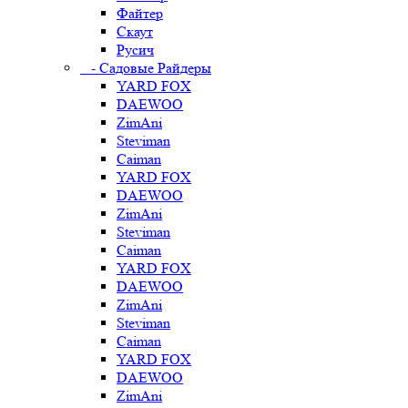
Файтер
Скаут
Русич
- Садовые Райдеры
YARD FOX
DAEWOO
ZimAni
Steviman
Caiman
YARD FOX
DAEWOO
ZimAni
Steviman
Caiman
YARD FOX
DAEWOO
ZimAni
Steviman
Caiman
YARD FOX
DAEWOO
ZimAni