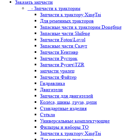
Заказать запчасти
- Запчасти к тракторам
Запчасти к трактору XingTai
Для ременных тракторов
Запасные части к тракторам Dongfeng
Запасные части Shifeng
Запчасти Foton\Lovol
Запасные части Скаут
Запчасти Кентавр
Запчасти Рустрак
Запчасти Русич\TZR
запчасти уралец
Запчасти Файтер
Гидравлика
Двигатели
Запчасти для двигателей
Колёса, шины, груза, цепи
Стандартные изделия
Стёкла
Универсальные комплектующие
Фильтры и наборы ТО
Запчасти к трактору XingTai
Для ременных тракторов