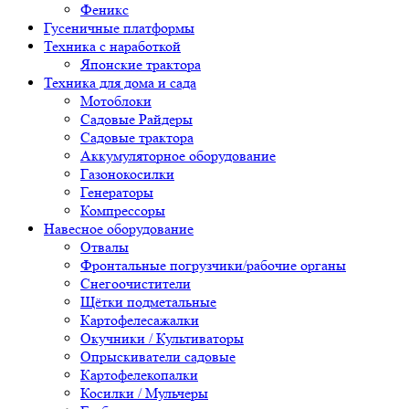
Феникс
Гусеничные платформы
Техника с наработкой
Японские трактора
Техника для дома и сада
Мотоблоки
Садовые Райдеры
Садовые трактора
Аккумуляторное оборудование
Газонокосилки
Генераторы
Компрессоры
Навесное оборудование
Отвалы
Фронтальные погрузчики/рабочие органы
Снегоочистители
Щётки подметальные
Картофелесажалки
Окучники / Культиваторы
Опрыскиватели садовые
Картофелекопалки
Косилки / Мульчеры