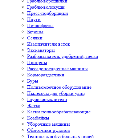
Грабли-ворошилки
Грабли-волокуши
Пресс-подборщики
Плуги
Почвофрезы
Бороны
Сеялки
Измельчители веток
Экскаваторы
Разбрасыватель удобрений, песка
Прицепы
Рассадопосадочные машины
Кормораздатчики
Буры
Поливомоечное оборудование
Пылесосы для уборки улиц
Глубокорыхлители
Жатка
Катки почвообрабатывающие
Комбайны
Уборочные машины
Обмотчики рулонов
Техника для футбольных полей