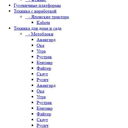
Гусеничные платформы
Техника с наработкой
- Японские трактора
Kubota
Техника для дома и сада
- Мотоблоки
Авангард
Ока
Угра
Рустрак
Кентавр
Файтер
Скаут
Русич
Авангард
Ока
Угра
Рустрак
Кентавр
Файтер
Скаут
Русич