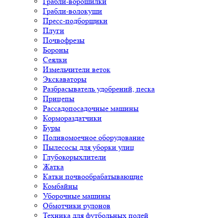
Грабли-ворошилки
Грабли-волокуши
Пресс-подборщики
Плуги
Почвофрезы
Бороны
Сеялки
Измельчители веток
Экскаваторы
Разбрасыватель удобрений, песка
Прицепы
Рассадопосадочные машины
Кормораздатчики
Буры
Поливомоечное оборудование
Пылесосы для уборки улиц
Глубокорыхлители
Жатка
Катки почвообрабатывающие
Комбайны
Уборочные машины
Обмотчики рулонов
Техника для футбольных полей