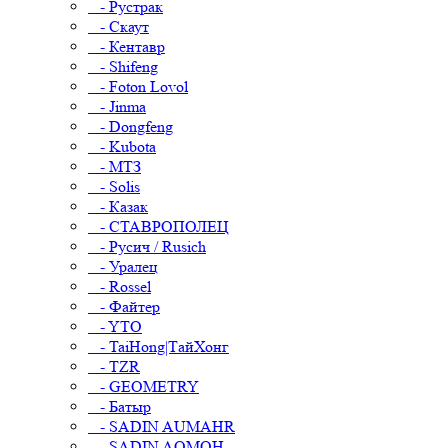
- Рустрак
- Скаут
- Кентавр
- Shifeng
- Foton Lovol
- Jinma
- Dongfeng
- Kubota
- МТЗ
- Solis
- Казак
- СТАВРОПОЛЕЦ
- Русич / Rusich
- Уралец
- Rossel
- Файтер
- YTO
- TaiHong|ТайХонг
- TZR
- GEOMETRY
- Батыр
- SADIN AUMAHR
- SADIN AOMOH