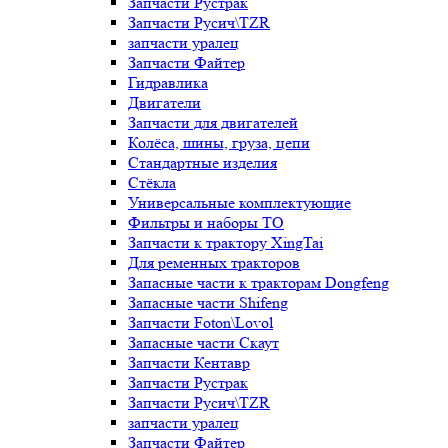
Запчасти Рустрак
Запчасти Русич\TZR
запчасти уралец
Запчасти Файтер
Гидравлика
Двигатели
Запчасти для двигателей
Колёса, шины, груза, цепи
Стандартные изделия
Стёкла
Универсальные комплектующие
Фильтры и наборы ТО
Запчасти к трактору XingTai
Для ременных тракторов
Запасные части к тракторам Dongfeng
Запасные части Shifeng
Запчасти Foton\Lovol
Запасные части Скаут
Запчасти Кентавр
Запчасти Рустрак
Запчасти Русич\TZR
запчасти уралец
Запчасти Файтер