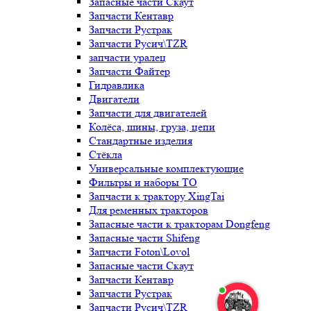
Запасные части Скаут
Запчасти Кентавр
Запчасти Рустрак
Запчасти Русич\TZR
запчасти уралец
Запчасти Файтер
Гидравлика
Двигатели
Запчасти для двигателей
Колёса, шины, груза, цепи
Стандартные изделия
Стёкла
Универсальные комплектующие
Фильтры и наборы ТО
Запчасти к трактору XingTai
Для ременных тракторов
Запасные части к тракторам Dongfeng
Запасные части Shifeng
Запчасти Foton\Lovol
Запасные части Скаут
Запчасти Кентавр
Запчасти Рустрак
Запчасти Русич\TZR