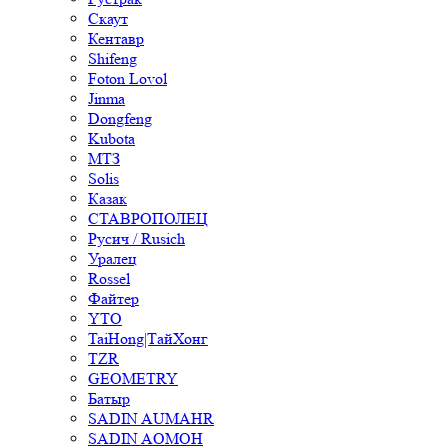
Скаут
Кентавр
Shifeng
Foton Lovol
Jinma
Dongfeng
Kubota
МТЗ
Solis
Казак
СТАВРОПОЛЕЦ
Русич / Rusich
Уралец
Rossel
Файтер
YTO
TaiHong|ТайХонг
TZR
GEOMETRY
Батыр
SADIN AUMAHR
SADIN AOMOH