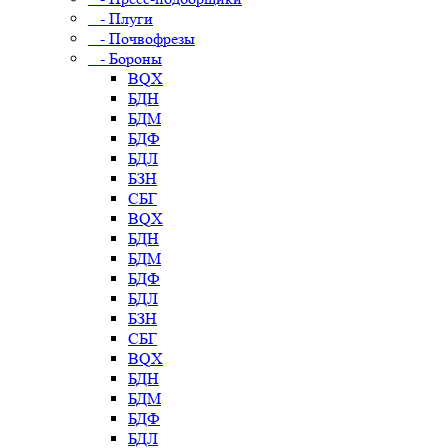
- Плуги
- Почвофрезы
- Бороны
BQX
БДН
БДМ
БДФ
БДЛ
БЗН
СБГ
BQX
БДН
БДМ
БДФ
БДЛ
БЗН
СБГ
BQX
БДН
БДМ
БДФ
БДЛ