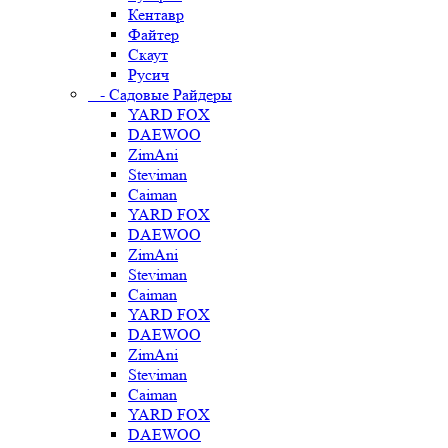
Кентавр
Файтер
Скаут
Русич
- Садовые Райдеры
YARD FOX
DAEWOO
ZimAni
Steviman
Caiman
YARD FOX
DAEWOO
ZimAni
Steviman
Caiman
YARD FOX
DAEWOO
ZimAni
Steviman
Caiman
YARD FOX
DAEWOO