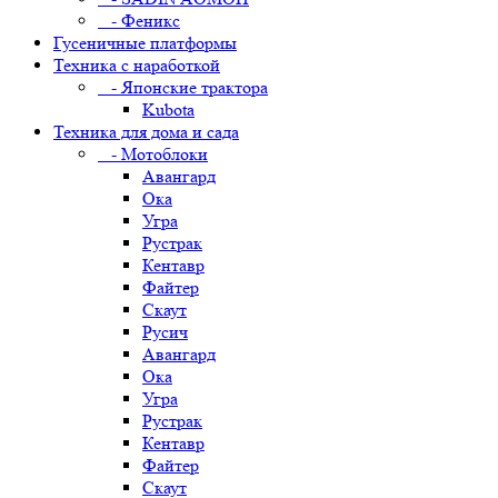
- Феникс
Гусеничные платформы
Техника с наработкой
- Японские трактора
Kubota
Техника для дома и сада
- Мотоблоки
Авангард
Ока
Угра
Рустрак
Кентавр
Файтер
Скаут
Русич
Авангард
Ока
Угра
Рустрак
Кентавр
Файтер
Скаут