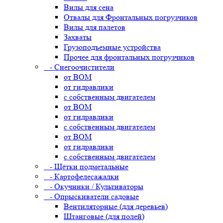
Вилы для сена
Отвалы для Фронтальных погрузчиков
Вилы для палетов
Захваты
Грузоподъемные устройства
Прочее для фронтальных погрузчиков
- Снегоочистители
от ВОМ
от гидравлики
с собственным двигателем
от ВОМ
от гидравлики
с собственным двигателем
от ВОМ
от гидравлики
с собственным двигателем
- Щётки подметальные
- Картофелесажалки
- Окучники / Культиваторы
- Опрыскиватели садовые
Вентиляторные (для деревьев)
Штанговые (для полей)