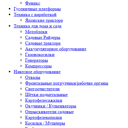
Феникс
Гусеничные платформы
Техника с наработкой
Японские трактора
Техника для дома и сада
Мотоблоки
Садовые Райдеры
Садовые трактора
Аккумуляторное оборудование
Газонокосилки
Генераторы
Компрессоры
Навесное оборудование
Отвалы
Фронтальные погрузчики/рабочие органы
Снегоочистители
Щётки подметальные
Картофелесажалки
Окучники / Культиваторы
Опрыскиватели садовые
Картофелекопалки
Косилки / Мульчеры