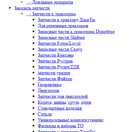
- Доильные аппараты
Заказать запчасти
- Запчасти к тракторам
Запчасти к трактору XingTai
Для ременных тракторов
Запасные части к тракторам Dongfeng
Запасные части Shifeng
Запчасти Foton\Lovol
Запасные части Скаут
Запчасти Кентавр
Запчасти Рустрак
Запчасти Русич\TZR
запчасти уралец
Запчасти Файтер
Гидравлика
Двигатели
Запчасти для двигателей
Колёса, шины, груза, цепи
Стандартные изделия
Стёкла
Универсальные комплектующие
Фильтры и наборы ТО
Запчасти к трактору XingTai