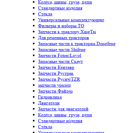
Колёса, шины, груза, цепи
Стандартные изделия
Стёкла
Универсальные комплектующие
Фильтры и наборы ТО
Запчасти к трактору XingTai
Для ременных тракторов
Запасные части к тракторам Dongfeng
Запасные части Shifeng
Запчасти Foton\Lovol
Запасные части Скаут
Запчасти Кентавр
Запчасти Рустрак
Запчасти Русич\TZR
запчасти уралец
Запчасти Файтер
Гидравлика
Двигатели
Запчасти для двигателей
Колёса, шины, груза, цепи
Стандартные изделия
Стёкла
Универсальные комплектующие