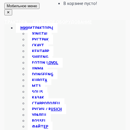
В корзине пусто!
Мобильное меню
✕
ТРАКТОРА
НАВЕСНОЕ ОБОРУДОВАНИЕ
МИНИТРАКТОРЫ
XINGTAI
РУСТРАК
СКАУТ
КЕНТАВР
SHIFENG
FOTON LOVOL
JINMA
DONGFENG
KUBOTA
МТЗ
SOLIS
КАЗАК
СТАВРОПОЛЕЦ
РУСИЧ / RUSICH
УРАЛЕЦ
ROSSEL
ФАЙТЕР