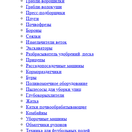
Грабли-ворошилки
Грабли-волокуши
Пресс-подборщики
Плуги
Почвофрезы
Бороны
Сеялки
Измельчители веток
Экскаваторы
Разбрасыватель удобрений, песка
Прицепы
Рассадопосадочные машины
Кормораздатчики
Буры
Поливомоечное оборудование
Пылесосы для уборки улиц
Глубокорыхлители
Жатка
Катки почвообрабатывающие
Комбайны
Уборочные машины
Обмотчики рулонов
Техника для футбольных полей