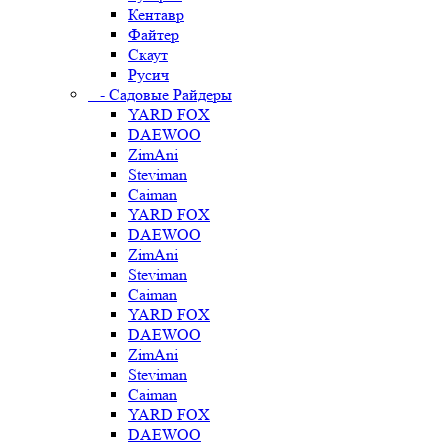
Кентавр
Файтер
Скаут
Русич
- Садовые Райдеры
YARD FOX
DAEWOO
ZimAni
Steviman
Caiman
YARD FOX
DAEWOO
ZimAni
Steviman
Caiman
YARD FOX
DAEWOO
ZimAni
Steviman
Caiman
YARD FOX
DAEWOO