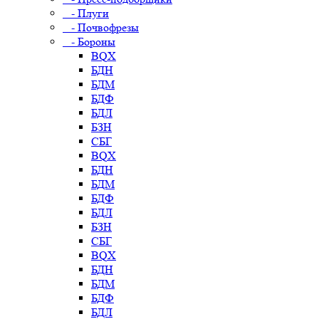
- Плуги
- Почвофрезы
- Бороны
BQX
БДН
БДМ
БДФ
БДЛ
БЗН
СБГ
BQX
БДН
БДМ
БДФ
БДЛ
БЗН
СБГ
BQX
БДН
БДМ
БДФ
БДЛ