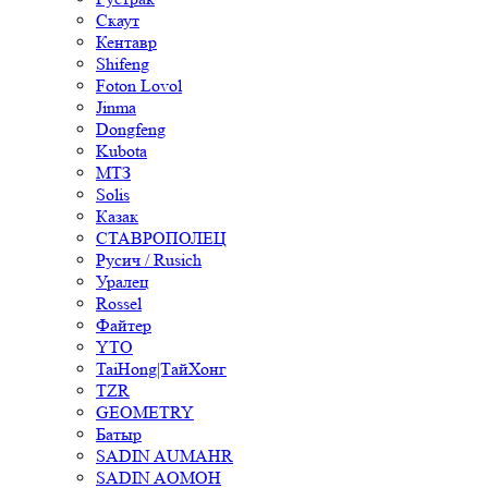
Скаут
Кентавр
Shifeng
Foton Lovol
Jinma
Dongfeng
Kubota
МТЗ
Solis
Казак
СТАВРОПОЛЕЦ
Русич / Rusich
Уралец
Rossel
Файтер
YTO
TaiHong|ТайХонг
TZR
GEOMETRY
Батыр
SADIN AUMAHR
SADIN AOMOH