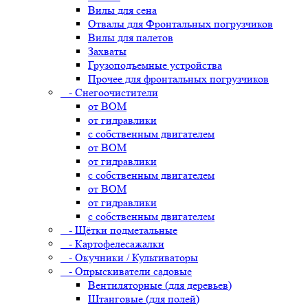
Вилы для сена
Отвалы для Фронтальных погрузчиков
Вилы для палетов
Захваты
Грузоподъемные устройства
Прочее для фронтальных погрузчиков
- Снегоочистители
от ВОМ
от гидравлики
с собственным двигателем
от ВОМ
от гидравлики
с собственным двигателем
от ВОМ
от гидравлики
с собственным двигателем
- Щётки подметальные
- Картофелесажалки
- Окучники / Культиваторы
- Опрыскиватели садовые
Вентиляторные (для деревьев)
Штанговые (для полей)