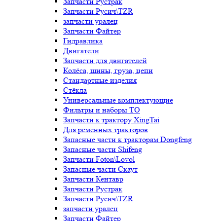
Запчасти Рустрак
Запчасти Русич\TZR
запчасти уралец
Запчасти Файтер
Гидравлика
Двигатели
Запчасти для двигателей
Колёса, шины, груза, цепи
Стандартные изделия
Стёкла
Универсальные комплектующие
Фильтры и наборы ТО
Запчасти к трактору XingTai
Для ременных тракторов
Запасные части к тракторам Dongfeng
Запасные части Shifeng
Запчасти Foton\Lovol
Запасные части Скаут
Запчасти Кентавр
Запчасти Рустрак
Запчасти Русич\TZR
запчасти уралец
Запчасти Файтер