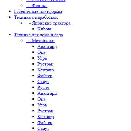
- Феникс
Гусеничные платформы
Техника с наработкой
- Японские трактора
Kubota
Техника для дома и сада
- Мотоблоки
Авангард
Ока
Угра
Рустрак
Кентавр
Файтер
Скаут
Русич
Авангард
Ока
Угра
Рустрак
Кентавр
Файтер
Скаут