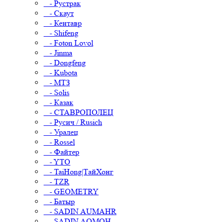
- Рустрак
- Скаут
- Кентавр
- Shifeng
- Foton Lovol
- Jinma
- Dongfeng
- Kubota
- МТЗ
- Solis
- Казак
- СТАВРОПОЛЕЦ
- Русич / Rusich
- Уралец
- Rossel
- Файтер
- YTO
- TaiHong|ТайХонг
- TZR
- GEOMETRY
- Батыр
- SADIN AUMAHR
- SADIN AOMOH