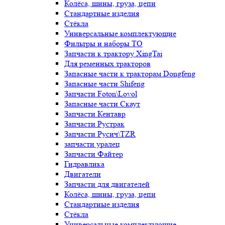
Колёса, шины, груза, цепи
Стандартные изделия
Стёкла
Универсальные комплектующие
Фильтры и наборы ТО
Запчасти к трактору XingTai
Для ременных тракторов
Запасные части к тракторам Dongfeng
Запасные части Shifeng
Запчасти Foton\Lovol
Запасные части Скаут
Запчасти Кентавр
Запчасти Рустрак
Запчасти Русич\TZR
запчасти уралец
Запчасти Файтер
Гидравлика
Двигатели
Запчасти для двигателей
Колёса, шины, груза, цепи
Стандартные изделия
Стёкла
Универсальные комплектующие