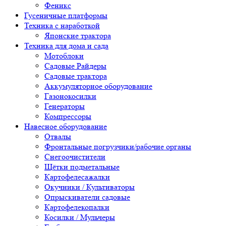
Феникс
Гусеничные платформы
Техника с наработкой
Японские трактора
Техника для дома и сада
Мотоблоки
Садовые Райдеры
Садовые трактора
Аккумуляторное оборудование
Газонокосилки
Генераторы
Компрессоры
Навесное оборудование
Отвалы
Фронтальные погрузчики/рабочие органы
Снегоочистители
Щётки подметальные
Картофелесажалки
Окучники / Культиваторы
Опрыскиватели садовые
Картофелекопалки
Косилки / Мульчеры