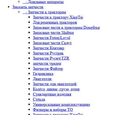
- Доильные аппараты
Заказать запчасти
- Запчасти к тракторам
Запчасти к трактору XingTai
Для ременных тракторов
Запасные части к тракторам Dongfeng
Запасные части Shifeng
Запчасти Foton\Lovol
Запасные части Скаут
Запчасти Кентавр
Запчасти Рустрак
Запчасти Русич\TZR
запчасти уралец
Запчасти Файтер
Гидравлика
Двигатели
Запчасти для двигателей
Колёса, шины, груза, цепи
Стандартные изделия
Стёкла
Универсальные комплектующие
Фильтры и наборы ТО
Запчасти к трактору XingTai