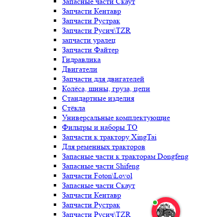
Запасные части Скаут
Запчасти Кентавр
Запчасти Рустрак
Запчасти Русич\TZR
запчасти уралец
Запчасти Файтер
Гидравлика
Двигатели
Запчасти для двигателей
Колёса, шины, груза, цепи
Стандартные изделия
Стёкла
Универсальные комплектующие
Фильтры и наборы ТО
Запчасти к трактору XingTai
Для ременных тракторов
Запасные части к тракторам Dongfeng
Запасные части Shifeng
Запчасти Foton\Lovol
Запасные части Скаут
Запчасти Кентавр
Запчасти Рустрак
Запчасти Русич\TZR