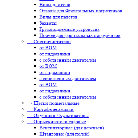
Вилы для сена
Отвалы для Фронтальных погрузчиков
Вилы для палетов
Захваты
Грузоподъемные устройства
Прочее для фронтальных погрузчиков
- Снегоочистители
от ВОМ
от гидравлики
с собственным двигателем
от ВОМ
от гидравлики
с собственным двигателем
от ВОМ
от гидравлики
с собственным двигателем
- Щётки подметальные
- Картофелесажалки
- Окучники / Культиваторы
- Опрыскиватели садовые
Вентиляторные (для деревьев)
Штанговые (для полей)