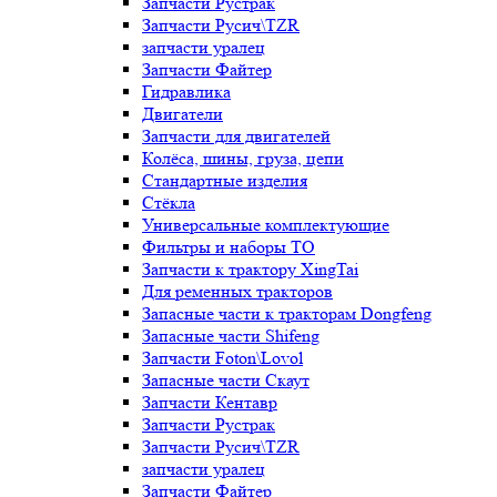
Запчасти Рустрак
Запчасти Русич\TZR
запчасти уралец
Запчасти Файтер
Гидравлика
Двигатели
Запчасти для двигателей
Колёса, шины, груза, цепи
Стандартные изделия
Стёкла
Универсальные комплектующие
Фильтры и наборы ТО
Запчасти к трактору XingTai
Для ременных тракторов
Запасные части к тракторам Dongfeng
Запасные части Shifeng
Запчасти Foton\Lovol
Запасные части Скаут
Запчасти Кентавр
Запчасти Рустрак
Запчасти Русич\TZR
запчасти уралец
Запчасти Файтер