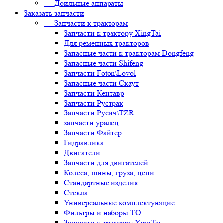
- Доильные аппараты
Заказать запчасти
- Запчасти к тракторам
Запчасти к трактору XingTai
Для ременных тракторов
Запасные части к тракторам Dongfeng
Запасные части Shifeng
Запчасти Foton\Lovol
Запасные части Скаут
Запчасти Кентавр
Запчасти Рустрак
Запчасти Русич\TZR
запчасти уралец
Запчасти Файтер
Гидравлика
Двигатели
Запчасти для двигателей
Колёса, шины, груза, цепи
Стандартные изделия
Стёкла
Универсальные комплектующие
Фильтры и наборы ТО
Запчасти к трактору XingTai