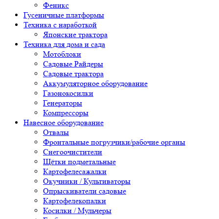
Феникс
Гусеничные платформы
Техника с наработкой
Японские трактора
Техника для дома и сада
Мотоблоки
Садовые Райдеры
Садовые трактора
Аккумуляторное оборудование
Газонокосилки
Генераторы
Компрессоры
Навесное оборудование
Отвалы
Фронтальные погрузчики/рабочие органы
Снегоочистители
Щётки подметальные
Картофелесажалки
Окучники / Культиваторы
Опрыскиватели садовые
Картофелекопалки
Косилки / Мульчеры