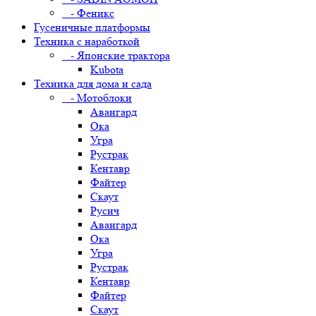
- Феникс
Гусеничные платформы
Техника с наработкой
- Японские трактора
Kubota
Техника для дома и сада
- Мотоблоки
Авангард
Ока
Угра
Рустрак
Кентавр
Файтер
Скаут
Русич
Авангард
Ока
Угра
Рустрак
Кентавр
Файтер
Скаут