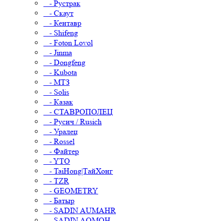
- Рустрак
- Скаут
- Кентавр
- Shifeng
- Foton Lovol
- Jinma
- Dongfeng
- Kubota
- МТЗ
- Solis
- Казак
- СТАВРОПОЛЕЦ
- Русич / Rusich
- Уралец
- Rossel
- Файтер
- YTO
- TaiHong|ТайХонг
- TZR
- GEOMETRY
- Батыр
- SADIN AUMAHR
- SADIN AOMOH