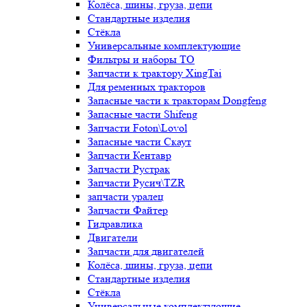
Колёса, шины, груза, цепи
Стандартные изделия
Стёкла
Универсальные комплектующие
Фильтры и наборы ТО
Запчасти к трактору XingTai
Для ременных тракторов
Запасные части к тракторам Dongfeng
Запасные части Shifeng
Запчасти Foton\Lovol
Запасные части Скаут
Запчасти Кентавр
Запчасти Рустрак
Запчасти Русич\TZR
запчасти уралец
Запчасти Файтер
Гидравлика
Двигатели
Запчасти для двигателей
Колёса, шины, груза, цепи
Стандартные изделия
Стёкла
Универсальные комплектующие