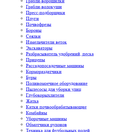
Грабли-ворошилки
Грабли-волокуши
Пресс-подборщики
Плуги
Почвофрезы
Бороны
Сеялки
Измельчители веток
Экскаваторы
Разбрасыватель удобрений, песка
Прицепы
Рассадопосадочные машины
Кормораздатчики
Буры
Поливомоечное оборудование
Пылесосы для уборки улиц
Глубокорыхлители
Жатка
Катки почвообрабатывающие
Комбайны
Уборочные машины
Обмотчики рулонов
Техника для футбольных полей