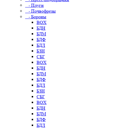
- Плуги
- Почвофрезы
- Бороны
BQX
БДН
БДМ
БДФ
БДЛ
БЗН
СБГ
BQX
БДН
БДМ
БДФ
БДЛ
БЗН
СБГ
BQX
БДН
БДМ
БДФ
БДЛ