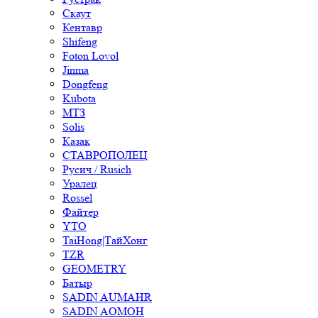
Скаут
Кентавр
Shifeng
Foton Lovol
Jinma
Dongfeng
Kubota
МТЗ
Solis
Казак
СТАВРОПОЛЕЦ
Русич / Rusich
Уралец
Rossel
Файтер
YTO
TaiHong|ТайХонг
TZR
GEOMETRY
Батыр
SADIN AUMAHR
SADIN AOMOH