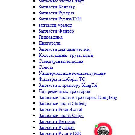
Запасные части Скаут
Запчасти Кентавр
Запчасти Рустрак
Запчасти Русич\TZR
запчасти уралец
Запчасти Файтер
Гидравлика
Двигатели
Запчасти для двигателей
Колёса, шины, груза, цепи
Стандартные изделия
Стёкла
Универсальные комплектующие
Фильтры и наборы ТО
Запчасти к трактору XingTai
Для ременных тракторов
Запасные части к тракторам Dongfeng
Запасные части Shifeng
Запчасти Foton\Lovol
Запасные части Скаут
Запчасти Кентавр
Запчасти Рустрак
Запчасти Русич\TZR