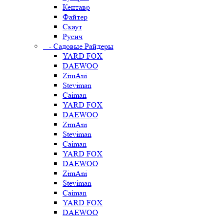
Кентавр
Файтер
Скаут
Русич
- Садовые Райдеры
YARD FOX
DAEWOO
ZimAni
Steviman
Caiman
YARD FOX
DAEWOO
ZimAni
Steviman
Caiman
YARD FOX
DAEWOO
ZimAni
Steviman
Caiman
YARD FOX
DAEWOO