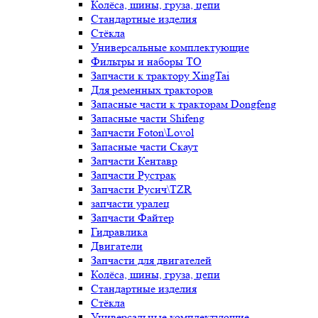
Колёса, шины, груза, цепи
Стандартные изделия
Стёкла
Универсальные комплектующие
Фильтры и наборы ТО
Запчасти к трактору XingTai
Для ременных тракторов
Запасные части к тракторам Dongfeng
Запасные части Shifeng
Запчасти Foton\Lovol
Запасные части Скаут
Запчасти Кентавр
Запчасти Рустрак
Запчасти Русич\TZR
запчасти уралец
Запчасти Файтер
Гидравлика
Двигатели
Запчасти для двигателей
Колёса, шины, груза, цепи
Стандартные изделия
Стёкла
Универсальные комплектующие