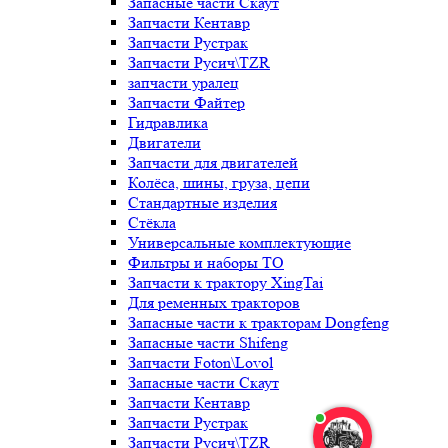
Запасные части Скаут
Запчасти Кентавр
Запчасти Рустрак
Запчасти Русич\TZR
запчасти уралец
Запчасти Файтер
Гидравлика
Двигатели
Запчасти для двигателей
Колёса, шины, груза, цепи
Стандартные изделия
Стёкла
Универсальные комплектующие
Фильтры и наборы ТО
Запчасти к трактору XingTai
Для ременных тракторов
Запасные части к тракторам Dongfeng
Запасные части Shifeng
Запчасти Foton\Lovol
Запасные части Скаут
Запчасти Кентавр
Запчасти Рустрак
Запчасти Русич\TZR