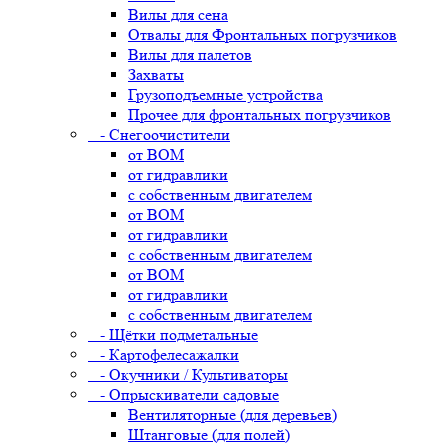
Вилы для сена
Отвалы для Фронтальных погрузчиков
Вилы для палетов
Захваты
Грузоподъемные устройства
Прочее для фронтальных погрузчиков
- Снегоочистители
от ВОМ
от гидравлики
с собственным двигателем
от ВОМ
от гидравлики
с собственным двигателем
от ВОМ
от гидравлики
с собственным двигателем
- Щётки подметальные
- Картофелесажалки
- Окучники / Культиваторы
- Опрыскиватели садовые
Вентиляторные (для деревьев)
Штанговые (для полей)