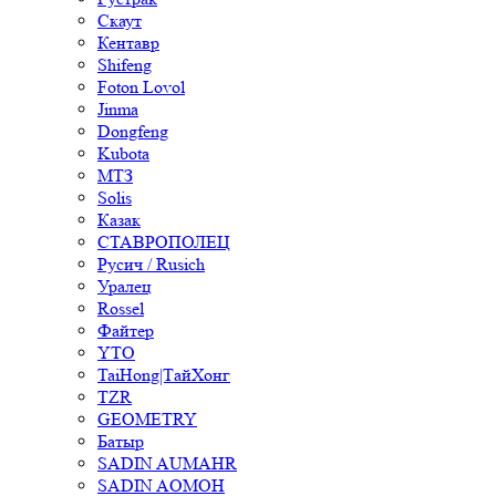
Скаут
Кентавр
Shifeng
Foton Lovol
Jinma
Dongfeng
Kubota
МТЗ
Solis
Казак
СТАВРОПОЛЕЦ
Русич / Rusich
Уралец
Rossel
Файтер
YTO
TaiHong|ТайХонг
TZR
GEOMETRY
Батыр
SADIN AUMAHR
SADIN AOMOH