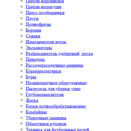
Грабли-ворошилки
Грабли-волокуши
Пресс-подборщики
Плуги
Почвофрезы
Бороны
Сеялки
Измельчители веток
Экскаваторы
Разбрасыватель удобрений, песка
Прицепы
Рассадопосадочные машины
Кормораздатчики
Буры
Поливомоечное оборудование
Пылесосы для уборки улиц
Глубокорыхлители
Жатка
Катки почвообрабатывающие
Комбайны
Уборочные машины
Обмотчики рулонов
Техника для футбольных полей