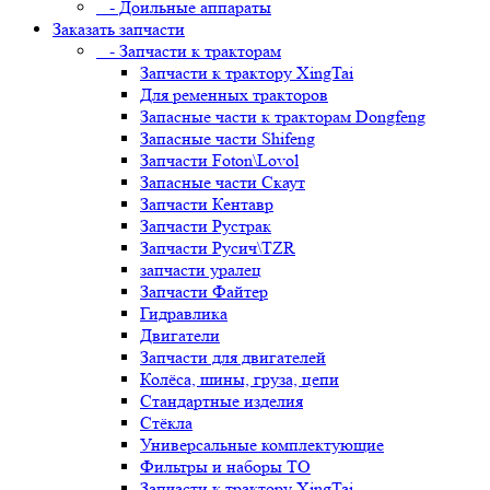
- Доильные аппараты
Заказать запчасти
- Запчасти к тракторам
Запчасти к трактору XingTai
Для ременных тракторов
Запасные части к тракторам Dongfeng
Запасные части Shifeng
Запчасти Foton\Lovol
Запасные части Скаут
Запчасти Кентавр
Запчасти Рустрак
Запчасти Русич\TZR
запчасти уралец
Запчасти Файтер
Гидравлика
Двигатели
Запчасти для двигателей
Колёса, шины, груза, цепи
Стандартные изделия
Стёкла
Универсальные комплектующие
Фильтры и наборы ТО
Запчасти к трактору XingTai