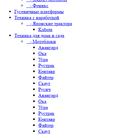
- Феникс
Гусеничные платформы
Техника с наработкой
- Японские трактора
Kubota
Техника для дома и сада
- Мотоблоки
Авангард
Ока
Угра
Рустрак
Кентавр
Файтер
Скаут
Русич
Авангард
Ока
Угра
Рустрак
Кентавр
Файтер
Скаут