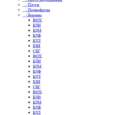
- Плуги
- Почвофрезы
- Бороны
BQX
БДН
БДМ
БДФ
БДЛ
БЗН
СБГ
BQX
БДН
БДМ
БДФ
БДЛ
БЗН
СБГ
BQX
БДН
БДМ
БДФ
БДЛ