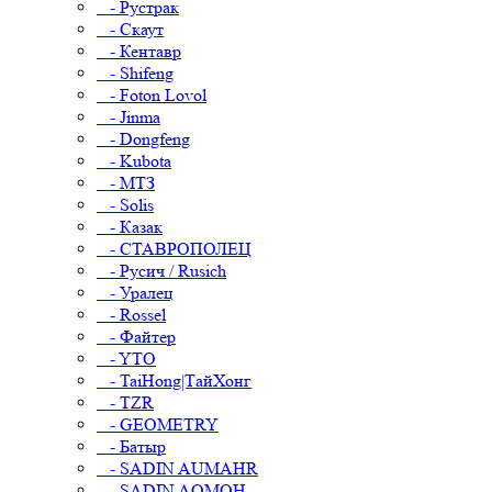
- Рустрак
- Скаут
- Кентавр
- Shifeng
- Foton Lovol
- Jinma
- Dongfeng
- Kubota
- МТЗ
- Solis
- Казак
- СТАВРОПОЛЕЦ
- Русич / Rusich
- Уралец
- Rossel
- Файтер
- YTO
- TaiHong|ТайХонг
- TZR
- GEOMETRY
- Батыр
- SADIN AUMAHR
- SADIN AOMOH