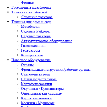
Феникс
Гусеничные платформы
Техника с наработкой
Японские трактора
Техника для дома и сада
Мотоблоки
Садовые Райдеры
Садовые трактора
Аккумуляторное оборудование
Газонокосилки
Генераторы
Компрессоры
Навесное оборудование
Отвалы
Фронтальные погрузчики/рабочие органы
Снегоочистители
Щётки подметальные
Картофелесажалки
Окучники / Культиваторы
Опрыскиватели садовые
Картофелекопалки
Косилки / Мульчеры