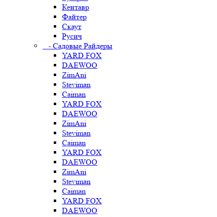
Кентавр
Файтер
Скаут
Русич
- Садовые Райдеры
YARD FOX
DAEWOO
ZimAni
Steviman
Caiman
YARD FOX
DAEWOO
ZimAni
Steviman
Caiman
YARD FOX
DAEWOO
ZimAni
Steviman
Caiman
YARD FOX
DAEWOO