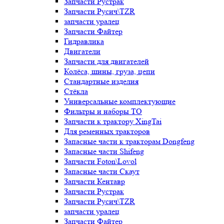
Запчасти Рустрак
Запчасти Русич\TZR
запчасти уралец
Запчасти Файтер
Гидравлика
Двигатели
Запчасти для двигателей
Колёса, шины, груза, цепи
Стандартные изделия
Стёкла
Универсальные комплектующие
Фильтры и наборы ТО
Запчасти к трактору XingTai
Для ременных тракторов
Запасные части к тракторам Dongfeng
Запасные части Shifeng
Запчасти Foton\Lovol
Запасные части Скаут
Запчасти Кентавр
Запчасти Рустрак
Запчасти Русич\TZR
запчасти уралец
Запчасти Файтер