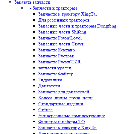
Заказать запчасти
- Запчасти к тракторам
Запчасти к трактору XingTai
Для ременных тракторов
Запасные части к тракторам Dongfeng
Запасные части Shifeng
Запчасти Foton\Lovol
Запасные части Скаут
Запчасти Кентавр
Запчасти Рустрак
Запчасти Русич\TZR
запчасти уралец
Запчасти Файтер
Гидравлика
Двигатели
Запчасти для двигателей
Колёса, шины, груза, цепи
Стандартные изделия
Стёкла
Универсальные комплектующие
Фильтры и наборы ТО
Запчасти к трактору XingTai
Для ременных тракторов