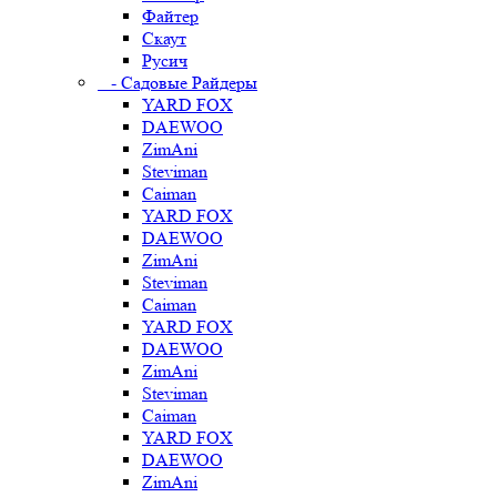
Файтер
Скаут
Русич
- Садовые Райдеры
YARD FOX
DAEWOO
ZimAni
Steviman
Caiman
YARD FOX
DAEWOO
ZimAni
Steviman
Caiman
YARD FOX
DAEWOO
ZimAni
Steviman
Caiman
YARD FOX
DAEWOO
ZimAni