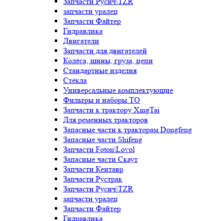
Запчасти Русич\TZR
запчасти уралец
Запчасти Файтер
Гидравлика
Двигатели
Запчасти для двигателей
Колёса, шины, груза, цепи
Стандартные изделия
Стёкла
Универсальные комплектующие
Фильтры и наборы ТО
Запчасти к трактору XingTai
Для ременных тракторов
Запасные части к тракторам Dongfeng
Запасные части Shifeng
Запчасти Foton\Lovol
Запасные части Скаут
Запчасти Кентавр
Запчасти Рустрак
Запчасти Русич\TZR
запчасти уралец
Запчасти Файтер
Гидравлика