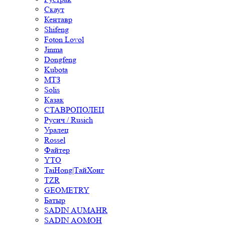
Скаут
Кентавр
Shifeng
Foton Lovol
Jinma
Dongfeng
Kubota
МТЗ
Solis
Казак
СТАВРОПОЛЕЦ
Русич / Rusich
Уралец
Rossel
Файтер
YTO
TaiHong|ТайХонг
TZR
GEOMETRY
Батыр
SADIN AUMAHR
SADIN AOMOH