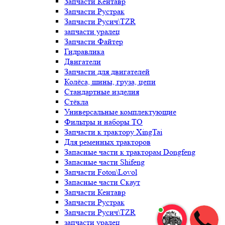
Запчасти Кентавр
Запчасти Рустрак
Запчасти Русич\TZR
запчасти уралец
Запчасти Файтер
Гидравлика
Двигатели
Запчасти для двигателей
Колёса, шины, груза, цепи
Стандартные изделия
Стёкла
Универсальные комплектующие
Фильтры и наборы ТО
Запчасти к трактору XingTai
Для ременных тракторов
Запасные части к тракторам Dongfeng
Запасные части Shifeng
Запчасти Foton\Lovol
Запасные части Скаут
Запчасти Кентавр
Запчасти Рустрак
Запчасти Русич\TZR
запчасти уралец