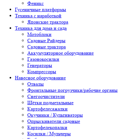
Феникс
Гусеничные платформы
Техника с наработкой
Японские трактора
Техника для дома и сада
Мотоблоки
Садовые Райдеры
Садовые трактора
Аккумуляторное оборудование
Газонокосилки
Генераторы
Компрессоры
Навесное оборудование
Отвалы
Фронтальные погрузчики/рабочие органы
Снегоочистители
Щётки подметальные
Картофелесажалки
Окучники / Культиваторы
Опрыскиватели садовые
Картофелекопалки
Косилки / Мульчеры