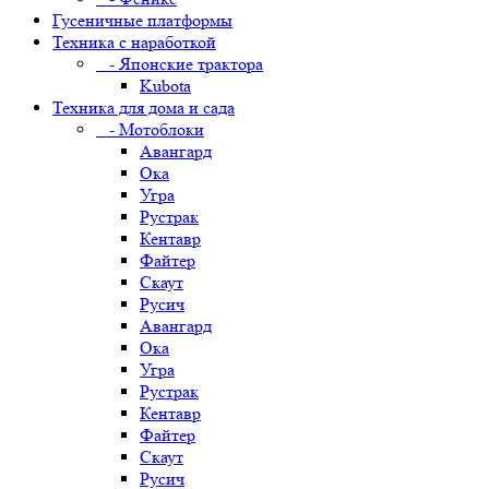
Гусеничные платформы
Техника с наработкой
- Японские трактора
Kubota
Техника для дома и сада
- Мотоблоки
Авангард
Ока
Угра
Рустрак
Кентавр
Файтер
Скаут
Русич
Авангард
Ока
Угра
Рустрак
Кентавр
Файтер
Скаут
Русич