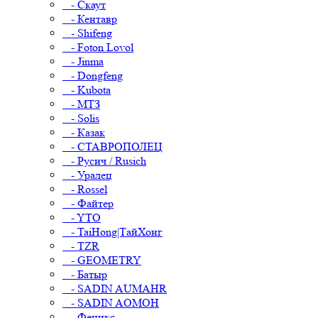
- Скаут
- Кентавр
- Shifeng
- Foton Lovol
- Jinma
- Dongfeng
- Kubota
- МТЗ
- Solis
- Казак
- СТАВРОПОЛЕЦ
- Русич / Rusich
- Уралец
- Rossel
- Файтер
- YTO
- TaiHong|ТайХонг
- TZR
- GEOMETRY
- Батыр
- SADIN AUMAHR
- SADIN AOMOH
- Феникс