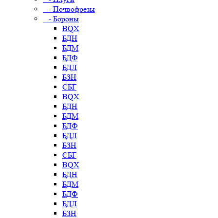
- Почвофрезы
- Бороны
BQX
БДН
БДМ
БДФ
БДЛ
БЗН
СБГ
BQX
БДН
БДМ
БДФ
БДЛ
БЗН
СБГ
BQX
БДН
БДМ
БДФ
БДЛ
БЗН