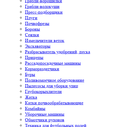
Грабли-ворошилки
Грабли-волокуши
Пресс-подборщики
Плуги
Почвофрезы
Бороны
Сеялки
Измельчители веток
Экскаваторы
Разбрасыватель удобрений, песка
Прицепы
Рассадопосадочные машины
Кормораздатчики
Буры
Поливомоечное оборудование
Пылесосы для уборки улиц
Глубокорыхлители
Жатка
Катки почвообрабатывающие
Комбайны
Уборочные машины
Обмотчики рулонов
Техника для футбольных полей