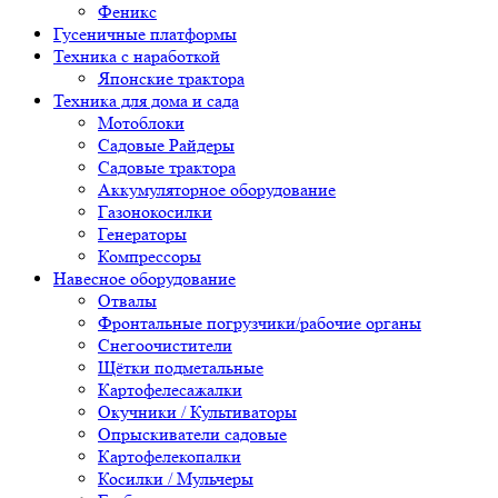
Феникс
Гусеничные платформы
Техника с наработкой
Японские трактора
Техника для дома и сада
Мотоблоки
Садовые Райдеры
Садовые трактора
Аккумуляторное оборудование
Газонокосилки
Генераторы
Компрессоры
Навесное оборудование
Отвалы
Фронтальные погрузчики/рабочие органы
Снегоочистители
Щётки подметальные
Картофелесажалки
Окучники / Культиваторы
Опрыскиватели садовые
Картофелекопалки
Косилки / Мульчеры