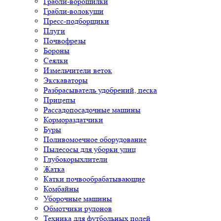
Грабли-ворошилки
Грабли-волокуши
Пресс-подборщики
Плуги
Почвофрезы
Бороны
Сеялки
Измельчители веток
Экскаваторы
Разбрасыватель удобрений, песка
Прицепы
Рассадопосадочные машины
Кормораздатчики
Буры
Поливомоечное оборудование
Пылесосы для уборки улиц
Глубокорыхлители
Жатка
Катки почвообрабатывающие
Комбайны
Уборочные машины
Обмотчики рулонов
Техника для футбольных полей