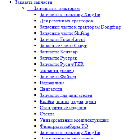
Заказать запчасти
- Запчасти к тракторам
Запчасти к трактору XingTai
Для ременных тракторов
Запасные части к тракторам Dongfeng
Запасные части Shifeng
Запчасти Foton\Lovol
Запасные части Скаут
Запчасти Кентавр
Запчасти Рустрак
Запчасти Русич\TZR
запчасти уралец
Запчасти Файтер
Гидравлика
Двигатели
Запчасти для двигателей
Колёса, шины, груза, цепи
Стандартные изделия
Стёкла
Универсальные комплектующие
Фильтры и наборы ТО
Запчасти к трактору XingTai
Для ременных тракторов