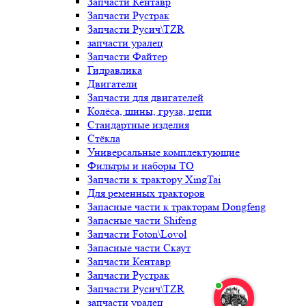
Запчасти Кентавр
Запчасти Рустрак
Запчасти Русич\TZR
запчасти уралец
Запчасти Файтер
Гидравлика
Двигатели
Запчасти для двигателей
Колёса, шины, груза, цепи
Стандартные изделия
Стёкла
Универсальные комплектующие
Фильтры и наборы ТО
Запчасти к трактору XingTai
Для ременных тракторов
Запасные части к тракторам Dongfeng
Запасные части Shifeng
Запчасти Foton\Lovol
Запасные части Скаут
Запчасти Кентавр
Запчасти Рустрак
Запчасти Русич\TZR
запчасти уралец