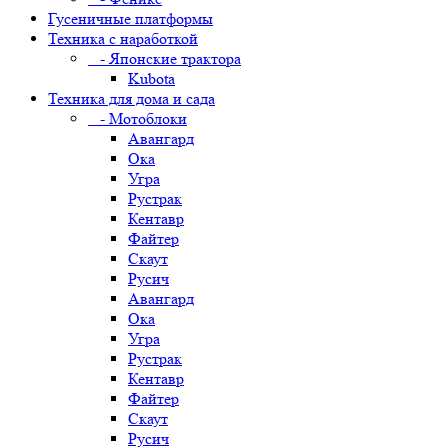
Гусеничные платформы
Техника с наработкой
- Японские трактора
Kubota
Техника для дома и сада
- Мотоблоки
Авангард
Ока
Угра
Рустрак
Кентавр
Файтер
Скаут
Русич
Авангард
Ока
Угра
Рустрак
Кентавр
Файтер
Скаут
Русич