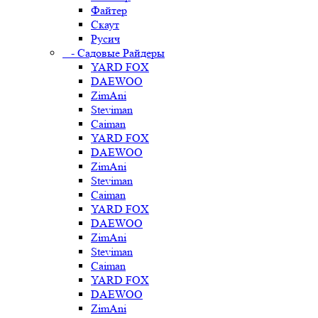
Файтер
Скаут
Русич
- Садовые Райдеры
YARD FOX
DAEWOO
ZimAni
Steviman
Caiman
YARD FOX
DAEWOO
ZimAni
Steviman
Caiman
YARD FOX
DAEWOO
ZimAni
Steviman
Caiman
YARD FOX
DAEWOO
ZimAni