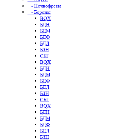
- Почвофрезы
- Бороны
BQX
БДН
БДМ
БДФ
БДЛ
БЗН
СБГ
BQX
БДН
БДМ
БДФ
БДЛ
БЗН
СБГ
BQX
БДН
БДМ
БДФ
БДЛ
БЗН