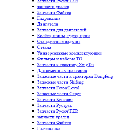
Запчасти Русич\TZR
запчасти уралец
Запчасти Файтер
Гидравлика
Двигатели
Запчасти для двигателей
Колёса, шины, груза, цепи
Стандартные изделия
Стёкла
Универсальные комплектующие
Фильтры и наборы ТО
Запчасти к трактору XingTai
Для ременных тракторов
Запасные части к тракторам Dongfeng
Запасные части Shifeng
Запчасти Foton\Lovol
Запасные части Скаут
Запчасти Кентавр
Запчасти Рустрак
Запчасти Русич\TZR
запчасти уралец
Запчасти Файтер
Гидравлика