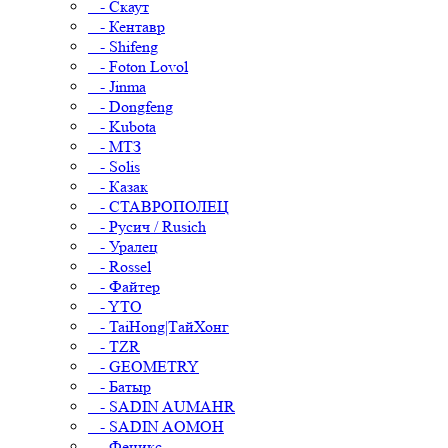
- Скаут
- Кентавр
- Shifeng
- Foton Lovol
- Jinma
- Dongfeng
- Kubota
- МТЗ
- Solis
- Казак
- СТАВРОПОЛЕЦ
- Русич / Rusich
- Уралец
- Rossel
- Файтер
- YTO
- TaiHong|ТайХонг
- TZR
- GEOMETRY
- Батыр
- SADIN AUMAHR
- SADIN AOMOH
- Феникс