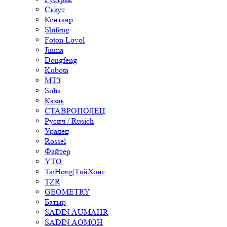
Скаут
Кентавр
Shifeng
Foton Lovol
Jinma
Dongfeng
Kubota
МТЗ
Solis
Казак
СТАВРОПОЛЕЦ
Русич / Rusich
Уралец
Rossel
Файтер
YTO
TaiHong|ТайХонг
TZR
GEOMETRY
Батыр
SADIN AUMAHR
SADIN AOMOH