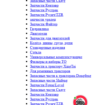
Запасные части Скаут
Запчасти Кентавр
Запчасти Рустрак
Запчасти Русич\TZR
запчасти уралец
Запчасти Файтер
Гидравлика
Двигатели
Запчасти для двигателей
Колёса, шины, груза, цепи
Стандартные изделия
Стёкла
Универсальные комплектующие
Фильтры и наборы ТО
Запчасти к трактору XingTai
Для ременных тракторов
Запасные части к тракторам Dongfeng
Запасные части Shifeng
Запчасти Foton\Lovol
Запасные части Скаут
Запчасти Кентавр
Запчасти Рустрак
Запчасти Русич\TZR