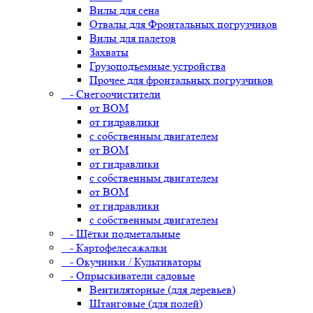
Вилы для сена
Отвалы для Фронтальных погрузчиков
Вилы для палетов
Захваты
Грузоподъемные устройства
Прочее для фронтальных погрузчиков
- Снегоочистители
от ВОМ
от гидравлики
с собственным двигателем
от ВОМ
от гидравлики
с собственным двигателем
от ВОМ
от гидравлики
с собственным двигателем
- Щётки подметальные
- Картофелесажалки
- Окучники / Культиваторы
- Опрыскиватели садовые
Вентиляторные (для деревьев)
Штанговые (для полей)