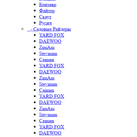
Кентавр
Файтер
Скаут
Русич
- Садовые Райдеры
YARD FOX
DAEWOO
ZimAni
Steviman
Caiman
YARD FOX
DAEWOO
ZimAni
Steviman
Caiman
YARD FOX
DAEWOO
ZimAni
Steviman
Caiman
YARD FOX
DAEWOO