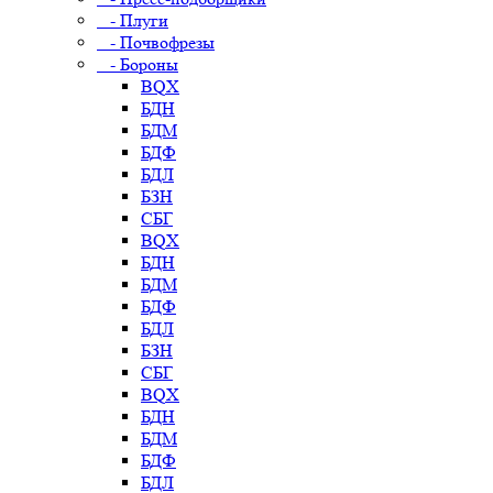
- Плуги
- Почвофрезы
- Бороны
BQX
БДН
БДМ
БДФ
БДЛ
БЗН
СБГ
BQX
БДН
БДМ
БДФ
БДЛ
БЗН
СБГ
BQX
БДН
БДМ
БДФ
БДЛ