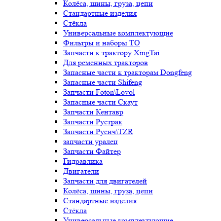
Колёса, шины, груза, цепи
Стандартные изделия
Стёкла
Универсальные комплектующие
Фильтры и наборы ТО
Запчасти к трактору XingTai
Для ременных тракторов
Запасные части к тракторам Dongfeng
Запасные части Shifeng
Запчасти Foton\Lovol
Запасные части Скаут
Запчасти Кентавр
Запчасти Рустрак
Запчасти Русич\TZR
запчасти уралец
Запчасти Файтер
Гидравлика
Двигатели
Запчасти для двигателей
Колёса, шины, груза, цепи
Стандартные изделия
Стёкла
Универсальные комплектующие