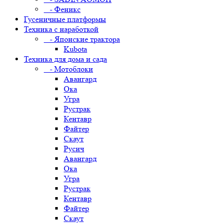
- Феникс
Гусеничные платформы
Техника с наработкой
- Японские трактора
Kubota
Техника для дома и сада
- Мотоблоки
Авангард
Ока
Угра
Рустрак
Кентавр
Файтер
Скаут
Русич
Авангард
Ока
Угра
Рустрак
Кентавр
Файтер
Скаут