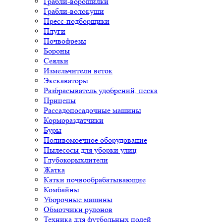
Грабли-ворошилки
Грабли-волокуши
Пресс-подборщики
Плуги
Почвофрезы
Бороны
Сеялки
Измельчители веток
Экскаваторы
Разбрасыватель удобрений, песка
Прицепы
Рассадопосадочные машины
Кормораздатчики
Буры
Поливомоечное оборудование
Пылесосы для уборки улиц
Глубокорыхлители
Жатка
Катки почвообрабатывающие
Комбайны
Уборочные машины
Обмотчики рулонов
Техника для футбольных полей