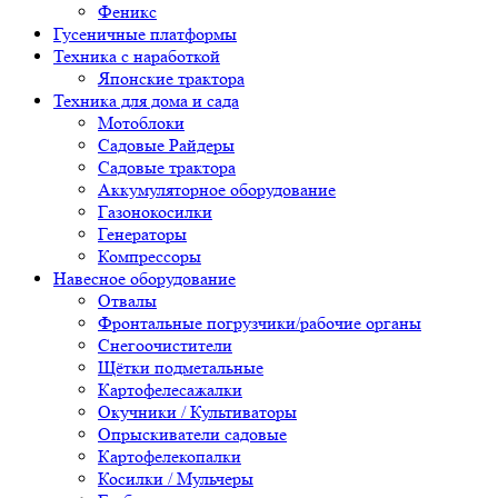
Феникс
Гусеничные платформы
Техника с наработкой
Японские трактора
Техника для дома и сада
Мотоблоки
Садовые Райдеры
Садовые трактора
Аккумуляторное оборудование
Газонокосилки
Генераторы
Компрессоры
Навесное оборудование
Отвалы
Фронтальные погрузчики/рабочие органы
Снегоочистители
Щётки подметальные
Картофелесажалки
Окучники / Культиваторы
Опрыскиватели садовые
Картофелекопалки
Косилки / Мульчеры