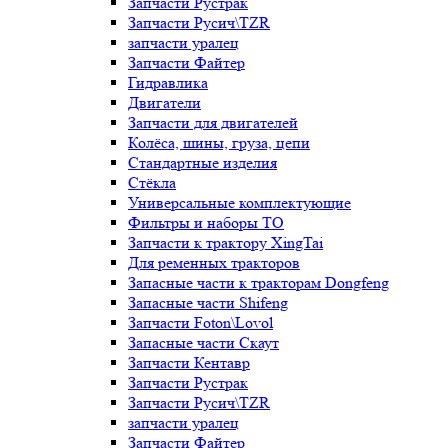
Запчасти Рустрак
Запчасти Русич\TZR
запчасти уралец
Запчасти Файтер
Гидравлика
Двигатели
Запчасти для двигателей
Колёса, шины, груза, цепи
Стандартные изделия
Стёкла
Универсальные комплектующие
Фильтры и наборы ТО
Запчасти к трактору XingTai
Для ременных тракторов
Запасные части к тракторам Dongfeng
Запасные части Shifeng
Запчасти Foton\Lovol
Запасные части Скаут
Запчасти Кентавр
Запчасти Рустрак
Запчасти Русич\TZR
запчасти уралец
Запчасти Файтер