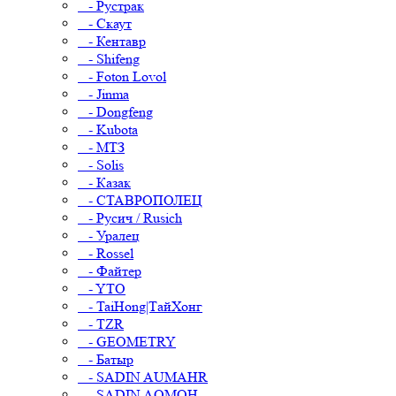
- Рустрак
- Скаут
- Кентавр
- Shifeng
- Foton Lovol
- Jinma
- Dongfeng
- Kubota
- МТЗ
- Solis
- Казак
- СТАВРОПОЛЕЦ
- Русич / Rusich
- Уралец
- Rossel
- Файтер
- YTO
- TaiHong|ТайХонг
- TZR
- GEOMETRY
- Батыр
- SADIN AUMAHR
- SADIN AOMOH