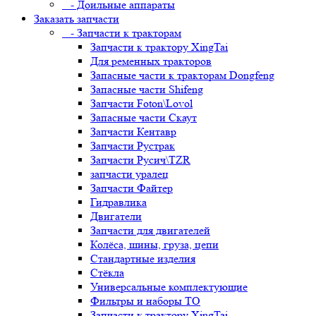
- Доильные аппараты
Заказать запчасти
- Запчасти к тракторам
Запчасти к трактору XingTai
Для ременных тракторов
Запасные части к тракторам Dongfeng
Запасные части Shifeng
Запчасти Foton\Lovol
Запасные части Скаут
Запчасти Кентавр
Запчасти Рустрак
Запчасти Русич\TZR
запчасти уралец
Запчасти Файтер
Гидравлика
Двигатели
Запчасти для двигателей
Колёса, шины, груза, цепи
Стандартные изделия
Стёкла
Универсальные комплектующие
Фильтры и наборы ТО
Запчасти к трактору XingTai