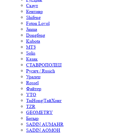
Скаут
Кентавр
Shifeng
Foton Lovol
Jinma
Dongfeng
Kubota
МТЗ
Solis
Казак
СТАВРОПОЛЕЦ
Русич / Rusich
Уралец
Rossel
Файтер
YTO
TaiHong|ТайХонг
TZR
GEOMETRY
Батыр
SADIN AUMAHR
SADIN AOMOH