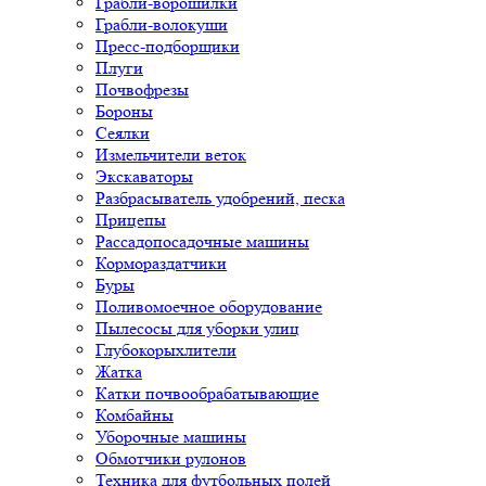
Грабли-ворошилки
Грабли-волокуши
Пресс-подборщики
Плуги
Почвофрезы
Бороны
Сеялки
Измельчители веток
Экскаваторы
Разбрасыватель удобрений, песка
Прицепы
Рассадопосадочные машины
Кормораздатчики
Буры
Поливомоечное оборудование
Пылесосы для уборки улиц
Глубокорыхлители
Жатка
Катки почвообрабатывающие
Комбайны
Уборочные машины
Обмотчики рулонов
Техника для футбольных полей