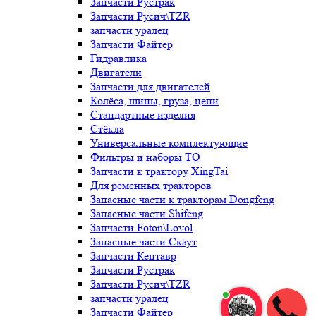
Запчасти Рустрак
Запчасти Русич\TZR
запчасти уралец
Запчасти Файтер
Гидравлика
Двигатели
Запчасти для двигателей
Колёса, шины, груза, цепи
Стандартные изделия
Стёкла
Универсальные комплектующие
Фильтры и наборы ТО
Запчасти к трактору XingTai
Для ременных тракторов
Запасные части к тракторам Dongfeng
Запасные части Shifeng
Запчасти Foton\Lovol
Запасные части Скаут
Запчасти Кентавр
Запчасти Рустрак
Запчасти Русич\TZR
запчасти уралец
Запчасти Файтер