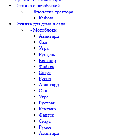
Техника с наработкой
- Японские трактора
Kubota
Техника для дома и сада
- Мотоблоки
Авангард
Ока
Угра
Рустрак
Кентавр
Файтер
Скаут
Русич
Авангард
Ока
Угра
Рустрак
Кентавр
Файтер
Скаут
Русич
Авангард