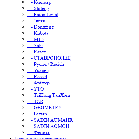
- Кентавр
- Shifeng
- Foton Lovol
- Jinma
- Dongfeng
- Kubota
- МТЗ
- Solis
- Казак
- СТАВРОПОЛЕЦ
- Русич / Rusich
- Уралец
- Rossel
- Файтер
- YTO
- TaiHong|ТайХонг
- TZR
- GEOMETRY
- Батыр
- SADIN AUMAHR
- SADIN AOMOH
- Феникс
Гусеничные платформы