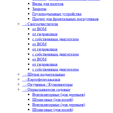
Вилы для палетов
Захваты
Грузоподъемные устройства
Прочее для фронтальных погрузчиков
- Снегоочистители
от ВОМ
от гидравлики
с собственным двигателем
от ВОМ
от гидравлики
с собственным двигателем
от ВОМ
от гидравлики
с собственным двигателем
- Щётки подметальные
- Картофелесажалки
- Окучники / Культиваторы
- Опрыскиватели садовые
Вентиляторные (для деревьев)
Штанговые (для полей)
Вентиляторные (для деревьев)
Штанговые (для полей)