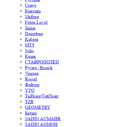
Скаут
Кентавр
Shifeng
Foton Lovol
Jinma
Dongfeng
Kubota
МТЗ
Solis
Казак
СТАВРОПОЛЕЦ
Русич / Rusich
Уралец
Rossel
Файтер
YTO
TaiHong|ТайХонг
TZR
GEOMETRY
Батыр
SADIN AUMAHR
SADIN AOMOH