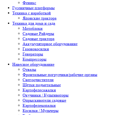
Феникс
Гусеничные платформы
Техника с наработкой
Японские трактора
Техника для дома и сада
Мотоблоки
Садовые Райдеры
Садовые трактора
Аккумуляторное оборудование
Газонокосилки
Генераторы
Компрессоры
Навесное оборудование
Отвалы
Фронтальные погрузчики/рабочие органы
Снегоочистители
Щётки подметальные
Картофелесажалки
Окучники / Культиваторы
Опрыскиватели садовые
Картофелекопалки
Косилки / Мульчеры