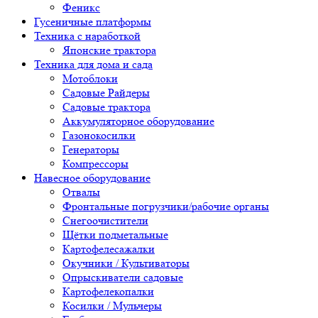
Феникс
Гусеничные платформы
Техника с наработкой
Японские трактора
Техника для дома и сада
Мотоблоки
Садовые Райдеры
Садовые трактора
Аккумуляторное оборудование
Газонокосилки
Генераторы
Компрессоры
Навесное оборудование
Отвалы
Фронтальные погрузчики/рабочие органы
Снегоочистители
Щётки подметальные
Картофелесажалки
Окучники / Культиваторы
Опрыскиватели садовые
Картофелекопалки
Косилки / Мульчеры