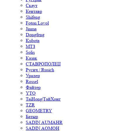
Скаут
Кентавр
Shifeng
Foton Lovol
Jinma
Dongfeng
Kubota
МТЗ
Solis
Казак
СТАВРОПОЛЕЦ
Русич / Rusich
Уралец
Rossel
Файтер
YTO
TaiHong|ТайХонг
TZR
GEOMETRY
Батыр
SADIN AUMAHR
SADIN AOMOH