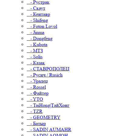
- Рустрак
- Скаут
- Кентавр
- Shifeng
- Foton Lovol
- Jinma
- Dongfeng
- Kubota
- МТЗ
- Solis
- Казак
- СТАВРОПОЛЕЦ
- Русич / Rusich
- Уралец
- Rossel
- Файтер
- YTO
- TaiHong|ТайХонг
- TZR
- GEOMETRY
- Батыр
- SADIN AUMAHR
- SADIN AOMOH