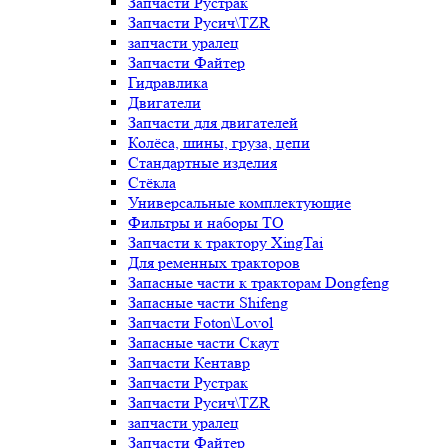
Запчасти Рустрак
Запчасти Русич\TZR
запчасти уралец
Запчасти Файтер
Гидравлика
Двигатели
Запчасти для двигателей
Колёса, шины, груза, цепи
Стандартные изделия
Стёкла
Универсальные комплектующие
Фильтры и наборы ТО
Запчасти к трактору XingTai
Для ременных тракторов
Запасные части к тракторам Dongfeng
Запасные части Shifeng
Запчасти Foton\Lovol
Запасные части Скаут
Запчасти Кентавр
Запчасти Рустрак
Запчасти Русич\TZR
запчасти уралец
Запчасти Файтер