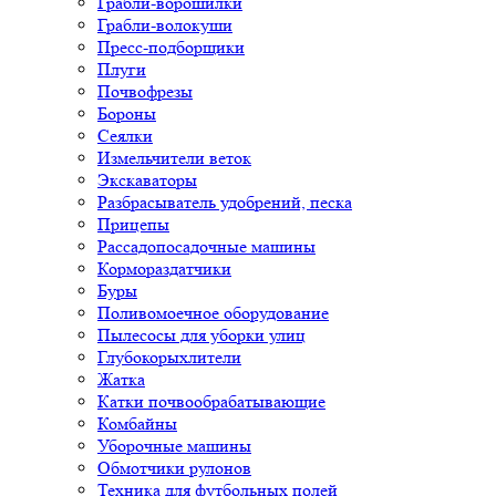
Грабли-ворошилки
Грабли-волокуши
Пресс-подборщики
Плуги
Почвофрезы
Бороны
Сеялки
Измельчители веток
Экскаваторы
Разбрасыватель удобрений, песка
Прицепы
Рассадопосадочные машины
Кормораздатчики
Буры
Поливомоечное оборудование
Пылесосы для уборки улиц
Глубокорыхлители
Жатка
Катки почвообрабатывающие
Комбайны
Уборочные машины
Обмотчики рулонов
Техника для футбольных полей