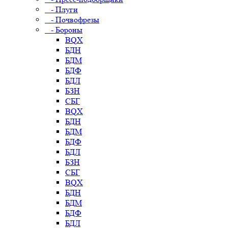
- Плуги
- Почвофрезы
- Бороны
BQX
БДН
БДМ
БДФ
БДЛ
БЗН
СБГ
BQX
БДН
БДМ
БДФ
БДЛ
БЗН
СБГ
BQX
БДН
БДМ
БДФ
БДЛ