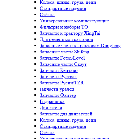
Колёса, шины, груза, цепи
Стандартные изделия
Стёкла
Универсальные комплектующие
Фильтры и наборы ТО
Запчасти к трактору XingTai
Для ременных тракторов
Запасные части к тракторам Dongfeng
Запасные части Shifeng
Запчасти Foton\Lovol
Запасные части Скаут
Запчасти Кентавр
Запчасти Рустрак
Запчасти Русич\TZR
запчасти уралец
Запчасти Файтер
Гидравлика
Двигатели
Запчасти для двигателей
Колёса, шины, груза, цепи
Стандартные изделия
Стёкла
Универсальные комплектующие