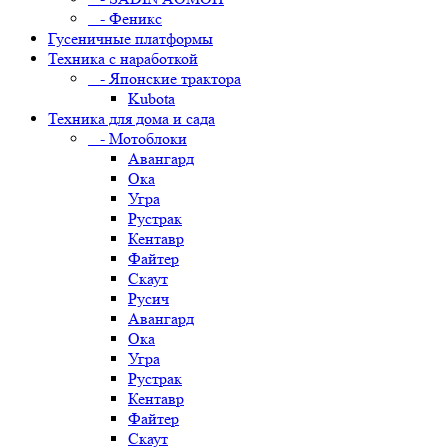
- Феникс
Гусеничные платформы
Техника с наработкой
- Японские трактора
Kubota
Техника для дома и сада
- Мотоблоки
Авангард
Ока
Угра
Рустрак
Кентавр
Файтер
Скаут
Русич
Авангард
Ока
Угра
Рустрак
Кентавр
Файтер
Скаут