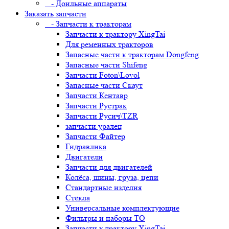
- Доильные аппараты
Заказать запчасти
- Запчасти к тракторам
Запчасти к трактору XingTai
Для ременных тракторов
Запасные части к тракторам Dongfeng
Запасные части Shifeng
Запчасти Foton\Lovol
Запасные части Скаут
Запчасти Кентавр
Запчасти Рустрак
Запчасти Русич\TZR
запчасти уралец
Запчасти Файтер
Гидравлика
Двигатели
Запчасти для двигателей
Колёса, шины, груза, цепи
Стандартные изделия
Стёкла
Универсальные комплектующие
Фильтры и наборы ТО
Запчасти к трактору XingTai