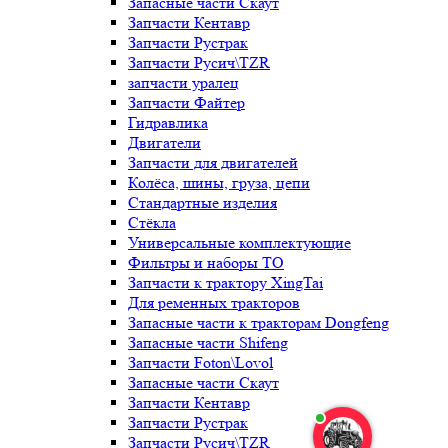
Запасные части Скаут
Запчасти Кентавр
Запчасти Рустрак
Запчасти Русич\TZR
запчасти уралец
Запчасти Файтер
Гидравлика
Двигатели
Запчасти для двигателей
Колёса, шины, груза, цепи
Стандартные изделия
Стёкла
Универсальные комплектующие
Фильтры и наборы ТО
Запчасти к трактору XingTai
Для ременных тракторов
Запасные части к тракторам Dongfeng
Запасные части Shifeng
Запчасти Foton\Lovol
Запасные части Скаут
Запчасти Кентавр
Запчасти Рустрак
Запчасти Русич\TZR