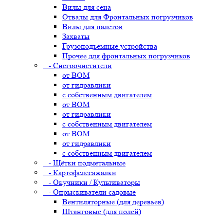
Вилы для сена
Отвалы для Фронтальных погрузчиков
Вилы для палетов
Захваты
Грузоподъемные устройства
Прочее для фронтальных погрузчиков
- Снегоочистители
от ВОМ
от гидравлики
с собственным двигателем
от ВОМ
от гидравлики
с собственным двигателем
от ВОМ
от гидравлики
с собственным двигателем
- Щётки подметальные
- Картофелесажалки
- Окучники / Культиваторы
- Опрыскиватели садовые
Вентиляторные (для деревьев)
Штанговые (для полей)