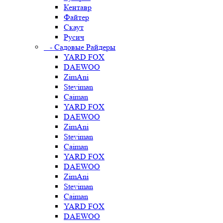
Кентавр
Файтер
Скаут
Русич
- Садовые Райдеры
YARD FOX
DAEWOO
ZimAni
Steviman
Caiman
YARD FOX
DAEWOO
ZimAni
Steviman
Caiman
YARD FOX
DAEWOO
ZimAni
Steviman
Caiman
YARD FOX
DAEWOO