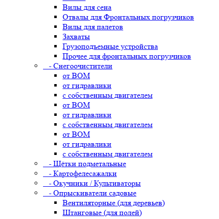
Вилы для сена
Отвалы для Фронтальных погрузчиков
Вилы для палетов
Захваты
Грузоподъемные устройства
Прочее для фронтальных погрузчиков
- Снегоочистители
от ВОМ
от гидравлики
с собственным двигателем
от ВОМ
от гидравлики
с собственным двигателем
от ВОМ
от гидравлики
с собственным двигателем
- Щётки подметальные
- Картофелесажалки
- Окучники / Культиваторы
- Опрыскиватели садовые
Вентиляторные (для деревьев)
Штанговые (для полей)