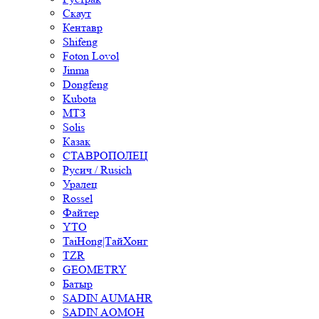
Скаут
Кентавр
Shifeng
Foton Lovol
Jinma
Dongfeng
Kubota
МТЗ
Solis
Казак
СТАВРОПОЛЕЦ
Русич / Rusich
Уралец
Rossel
Файтер
YTO
TaiHong|ТайХонг
TZR
GEOMETRY
Батыр
SADIN AUMAHR
SADIN AOMOH