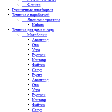
- Феникс
Гусеничные платформы
Техника с наработкой
- Японские трактора
Kubota
Техника для дома и сада
- Мотоблоки
Авангард
Ока
Угра
Рустрак
Кентавр
Файтер
Скаут
Русич
Авангард
Ока
Угра
Рустрак
Кентавр
Файтер
Скаут