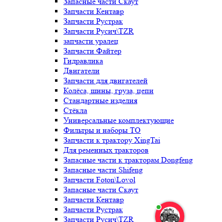
Запасные части Скаут
Запчасти Кентавр
Запчасти Рустрак
Запчасти Русич\TZR
запчасти уралец
Запчасти Файтер
Гидравлика
Двигатели
Запчасти для двигателей
Колёса, шины, груза, цепи
Стандартные изделия
Стёкла
Универсальные комплектующие
Фильтры и наборы ТО
Запчасти к трактору XingTai
Для ременных тракторов
Запасные части к тракторам Dongfeng
Запасные части Shifeng
Запчасти Foton\Lovol
Запасные части Скаут
Запчасти Кентавр
Запчасти Рустрак
Запчасти Русич\TZR