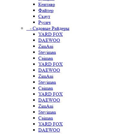
Кентавр
Файтер
Скаут
Русич
- Садовые Райдеры
YARD FOX
DAEWOO
ZimAni
Steviman
Caiman
YARD FOX
DAEWOO
ZimAni
Steviman
Caiman
YARD FOX
DAEWOO
ZimAni
Steviman
Caiman
YARD FOX
DAEWOO