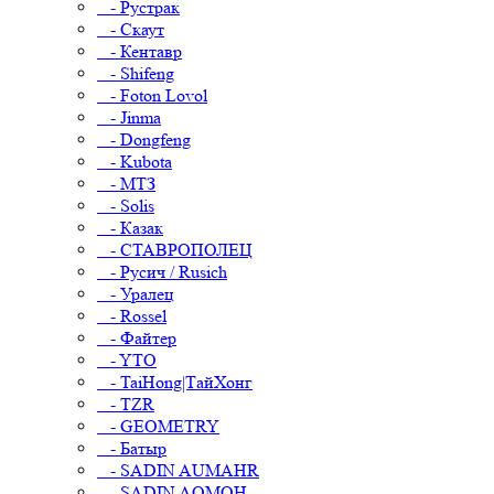
- Рустрак
- Скаут
- Кентавр
- Shifeng
- Foton Lovol
- Jinma
- Dongfeng
- Kubota
- МТЗ
- Solis
- Казак
- СТАВРОПОЛЕЦ
- Русич / Rusich
- Уралец
- Rossel
- Файтер
- YTO
- TaiHong|ТайХонг
- TZR
- GEOMETRY
- Батыр
- SADIN AUMAHR
- SADIN AOMOH