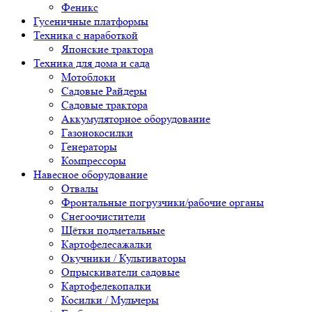
Феникс
Гусеничные платформы
Техника с наработкой
Японские трактора
Техника для дома и сада
Мотоблоки
Садовые Райдеры
Садовые трактора
Аккумуляторное оборудование
Газонокосилки
Генераторы
Компрессоры
Навесное оборудование
Отвалы
Фронтальные погрузчики/рабочие органы
Снегоочистители
Щётки подметальные
Картофелесажалки
Окучники / Культиваторы
Опрыскиватели садовые
Картофелекопалки
Косилки / Мульчеры