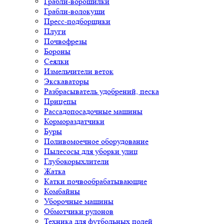
Грабли-ворошилки
Грабли-волокуши
Пресс-подборщики
Плуги
Почвофрезы
Бороны
Сеялки
Измельчители веток
Экскаваторы
Разбрасыватель удобрений, песка
Прицепы
Рассадопосадочные машины
Кормораздатчики
Буры
Поливомоечное оборудование
Пылесосы для уборки улиц
Глубокорыхлители
Жатка
Катки почвообрабатывающие
Комбайны
Уборочные машины
Обмотчики рулонов
Техника для футбольных полей