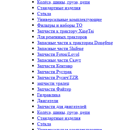
Колёса, шины, груза, цепи
Стандартные изделия
Стёкла
Универсальные комплектующие
Фильтры и наборы ТО
Запчасти к трактору XingTai
Для ременных тракторов
Запасные части к тракторам Dongfeng
Запасные части Shifeng
Запчасти Foton\Lovol
Запасные части Скаут
Запчасти Кентавр
Запчасти Рустрак
Запчасти Русич\TZR
запчасти уралец
Запчасти Файтер
Гидравлика
Двигатели
Запчасти для двигателей
Колёса, шины, груза, цепи
Стандартные изделия
Стёкла
Универсальные комплектующие