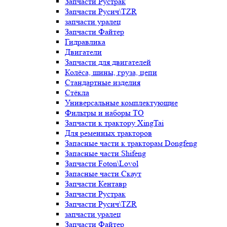
Запчасти Рустрак
Запчасти Русич\TZR
запчасти уралец
Запчасти Файтер
Гидравлика
Двигатели
Запчасти для двигателей
Колёса, шины, груза, цепи
Стандартные изделия
Стёкла
Универсальные комплектующие
Фильтры и наборы ТО
Запчасти к трактору XingTai
Для ременных тракторов
Запасные части к тракторам Dongfeng
Запасные части Shifeng
Запчасти Foton\Lovol
Запасные части Скаут
Запчасти Кентавр
Запчасти Рустрак
Запчасти Русич\TZR
запчасти уралец
Запчасти Файтер