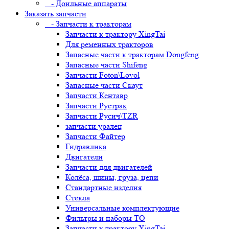
- Доильные аппараты
Заказать запчасти
- Запчасти к тракторам
Запчасти к трактору XingTai
Для ременных тракторов
Запасные части к тракторам Dongfeng
Запасные части Shifeng
Запчасти Foton\Lovol
Запасные части Скаут
Запчасти Кентавр
Запчасти Рустрак
Запчасти Русич\TZR
запчасти уралец
Запчасти Файтер
Гидравлика
Двигатели
Запчасти для двигателей
Колёса, шины, груза, цепи
Стандартные изделия
Стёкла
Универсальные комплектующие
Фильтры и наборы ТО
Запчасти к трактору XingTai