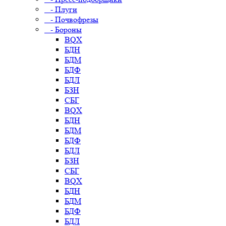
- Плуги
- Почвофрезы
- Бороны
BQX
БДН
БДМ
БДФ
БДЛ
БЗН
СБГ
BQX
БДН
БДМ
БДФ
БДЛ
БЗН
СБГ
BQX
БДН
БДМ
БДФ
БДЛ