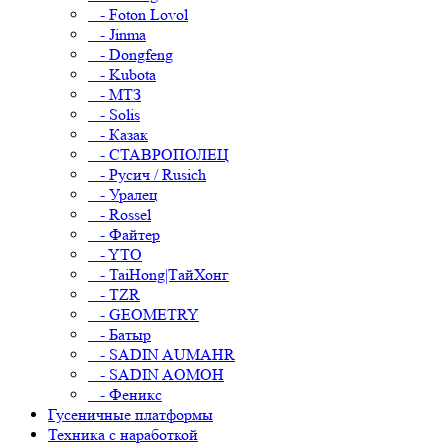
- Foton Lovol
- Jinma
- Dongfeng
- Kubota
- МТЗ
- Solis
- Казак
- СТАВРОПОЛЕЦ
- Русич / Rusich
- Уралец
- Rossel
- Файтер
- YTO
- TaiHong|ТайХонг
- TZR
- GEOMETRY
- Батыр
- SADIN AUMAHR
- SADIN AOMOH
- Феникс
Гусеничные платформы
Техника с наработкой