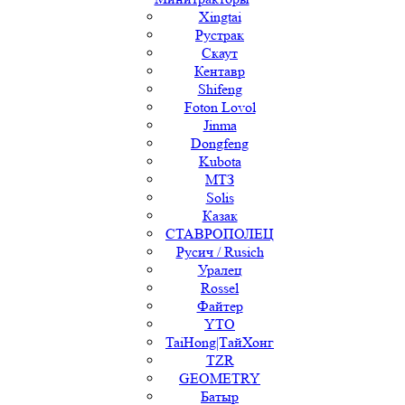
Xingtai
Рустрак
Скаут
Кентавр
Shifeng
Foton Lovol
Jinma
Dongfeng
Kubota
МТЗ
Solis
Казак
СТАВРОПОЛЕЦ
Русич / Rusich
Уралец
Rossel
Файтер
YTO
TaiHong|ТайХонг
TZR
GEOMETRY
Батыр