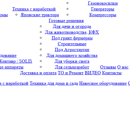
Газонокосилки
Техника с наработкой
Генераторы
ормы
Японские трактора
Компрессоры
Готовые решения
Для дачи и огорода
Для животноводства, КФХ
Под грант фермерам
Строительные
Под Агростартап
удование
Для домашнего хозяйства
 Кентавр / SOLIS
Для уборки снега
е аппараты
Для сельхозработ
Отзывы
О нас
Доставка и оплата
ТО и Ремонт
ВИДЕО
Контакты
а с наработкой
Техника для дома и сада
Навесное оборудование