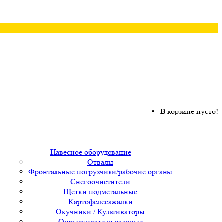
В корзине пусто!
Навесное оборудование
Отвалы
Фронтальные погрузчики/рабочие органы
Снегоочистители
Щётки подметальные
Картофелесажалки
Окучники / Культиваторы
Опрыскиватели садовые