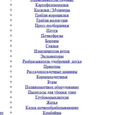
Картофелекопалки
Косилки / Мульчеры
Грабли-ворошилки
Грабли-волокуши
Пресс-подборщики
Плуги
Почвофрезы
Бороны
Сеялки
Измельчители веток
Экскаваторы
Разбрасыватель удобрений, песка
Прицепы
Рассадопосадочные машины
Кормораздатчики
Буры
Поливомоечное оборудование
Пылесосы для уборки улиц
Глубокорыхлители
Жатка
Катки почвообрабатывающие
ие
Комбайны