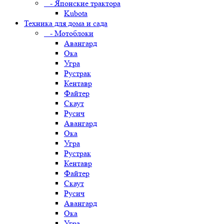
- Японские трактора
Kubota
Техника для дома и сада
- Мотоблоки
Авангард
Ока
Угра
Рустрак
Кентавр
Файтер
Скаут
Русич
Авангард
Ока
Угра
Рустрак
Кентавр
Файтер
Скаут
Русич
Авангард
Ока
Угра