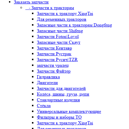
Заказать запчасти
- Запчасти к тракторам
Запчасти к трактору XingTai
Для ременных тракторов
Запасные части к тракторам Dongfeng
Запасные части Shifeng
Запчасти Foton\Lovol
Запасные части Скаут
Запчасти Кентавр
Запчасти Рустрак
Запчасти Русич\TZR
запчасти уралец
Запчасти Файтер
Гидравлика
Двигатели
Запчасти для двигателей
Колёса, шины, груза, цепи
Стандартные изделия
Стёкла
Универсальные комплектующие
Фильтры и наборы ТО
Запчасти к трактору XingTai
Для ременных тракторов