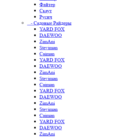
Файтер
Скаут
Русич
- Садовые Райдеры
YARD FOX
DAEWOO
ZimAni
Steviman
Caiman
YARD FOX
DAEWOO
ZimAni
Steviman
Caiman
YARD FOX
DAEWOO
ZimAni
Steviman
Caiman
YARD FOX
DAEWOO
ZimAni