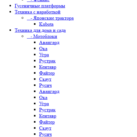
Гусеничные платформы
Техника с наработкой
- Японские трактора
Kubota
Техника для дома и сада
- Мотоблоки
Авангард
Ока
Угра
Рустрак
Кентавр
Файтер
Скаут
Русич
Авангард
Ока
Угра
Рустрак
Кентавр
Файтер
Скаут
Русич