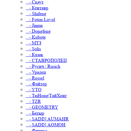
- Скаут
- Кентавр
- Shifeng
- Foton Lovol
- Jinma
- Dongfeng
- Kubota
- МТЗ
- Solis
- Казак
- СТАВРОПОЛЕЦ
- Русич / Rusich
- Уралец
- Rossel
- Файтер
- YTO
- TaiHong|ТайХонг
- TZR
- GEOMETRY
- Батыр
- SADIN AUMAHR
- SADIN AOMOH
- Феникс