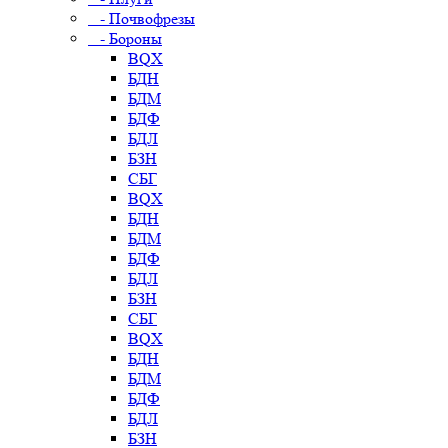
- Почвофрезы
- Бороны
BQX
БДН
БДМ
БДФ
БДЛ
БЗН
СБГ
BQX
БДН
БДМ
БДФ
БДЛ
БЗН
СБГ
BQX
БДН
БДМ
БДФ
БДЛ
БЗН