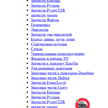
Запчасти Кентавр
Запчасти Рустрак
Запчасти Русич\TZR
запчасти уралец
Запчасти Файтер
Гидравлика
Двигатели
Запчасти для двигателей
Колёса, шины, груза, цепи
Стандартные изделия
Стёкла
Универсальные комплектующие
Фильтры и наборы ТО
Запчасти к трактору XingTai
Для ременных тракторов
Запасные части к тракторам Dongfeng
Запасные части Shifeng
Запчасти Foton\Lovol
Запасные части Скаут
Запчасти Кентавр
Запчасти Рустрак
Запчасти Русич\TZR
запчасти уралец