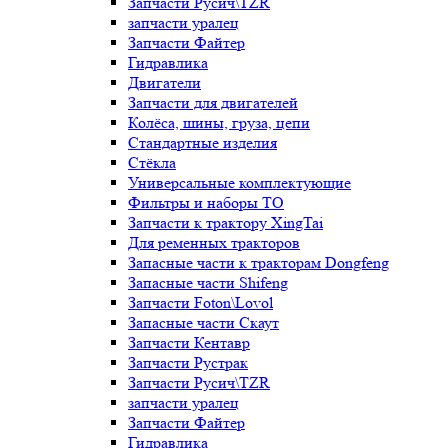
Запчасти Русич\TZR
запчасти уралец
Запчасти Файтер
Гидравлика
Двигатели
Запчасти для двигателей
Колёса, шины, груза, цепи
Стандартные изделия
Стёкла
Универсальные комплектующие
Фильтры и наборы ТО
Запчасти к трактору XingTai
Для ременных тракторов
Запасные части к тракторам Dongfeng
Запасные части Shifeng
Запчасти Foton\Lovol
Запасные части Скаут
Запчасти Кентавр
Запчасти Рустрак
Запчасти Русич\TZR
запчасти уралец
Запчасти Файтер
Гидравлика