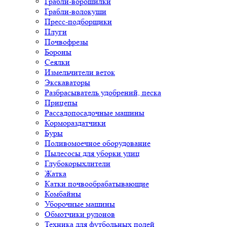
Грабли-ворошилки
Грабли-волокуши
Пресс-подборщики
Плуги
Почвофрезы
Бороны
Сеялки
Измельчители веток
Экскаваторы
Разбрасыватель удобрений, песка
Прицепы
Рассадопосадочные машины
Кормораздатчики
Буры
Поливомоечное оборудование
Пылесосы для уборки улиц
Глубокорыхлители
Жатка
Катки почвообрабатывающие
Комбайны
Уборочные машины
Обмотчики рулонов
Техника для футбольных полей