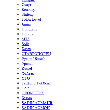
Скаут
Кентавр
Shifeng
Foton Lovol
Jinma
Dongfeng
Kubota
МТЗ
Solis
Казак
СТАВРОПОЛЕЦ
Русич / Rusich
Уралец
Rossel
Файтер
YTO
TaiHong|ТайХонг
TZR
GEOMETRY
Батыр
SADIN AUMAHR
SADIN AOMOH