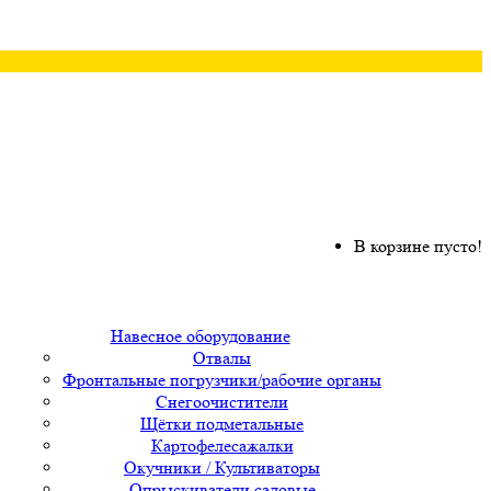
В корзине пусто!
Навесное оборудование
Отвалы
Фронтальные погрузчики/рабочие органы
Снегоочистители
Щётки подметальные
Картофелесажалки
Окучники / Культиваторы
Опрыскиватели садовые