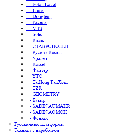
- Foton Lovol
- Jinma
- Dongfeng
- Kubota
- МТЗ
- Solis
- Казак
- СТАВРОПОЛЕЦ
- Русич / Rusich
- Уралец
- Rossel
- Файтер
- YTO
- TaiHong|ТайХонг
- TZR
- GEOMETRY
- Батыр
- SADIN AUMAHR
- SADIN AOMOH
- Феникс
Гусеничные платформы
Техника с наработкой