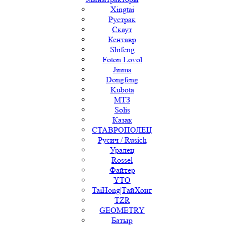
Xingtai
Рустрак
Скаут
Кентавр
Shifeng
Foton Lovol
Jinma
Dongfeng
Kubota
МТЗ
Solis
Казак
СТАВРОПОЛЕЦ
Русич / Rusich
Уралец
Rossel
Файтер
YTO
TaiHong|ТайХонг
TZR
GEOMETRY
Батыр