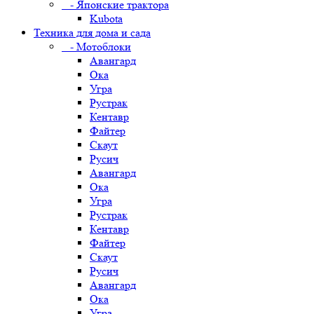
- Японские трактора
Kubota
Техника для дома и сада
- Мотоблоки
Авангард
Ока
Угра
Рустрак
Кентавр
Файтер
Скаут
Русич
Авангард
Ока
Угра
Рустрак
Кентавр
Файтер
Скаут
Русич
Авангард
Ока
Угра