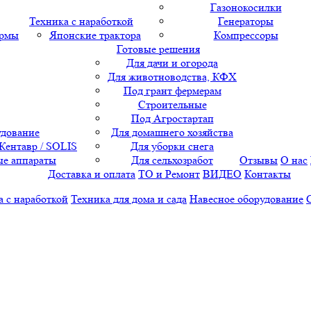
Газонокосилки
Техника с наработкой
Генераторы
ормы
Японские трактора
Компрессоры
Готовые решения
Для дачи и огорода
Для животноводства, КФХ
Под грант фермерам
Строительные
Под Агростартап
удование
Для домашнего хозяйства
 Кентавр / SOLIS
Для уборки снега
е аппараты
Для сельхозработ
Отзывы
О нас
Доставка и оплата
ТО и Ремонт
ВИДЕО
Контакты
а с наработкой
Техника для дома и сада
Навесное оборудование