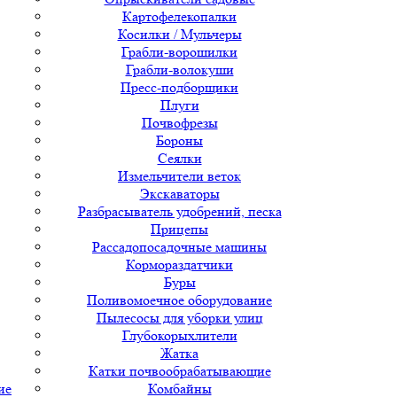
Картофелекопалки
Косилки / Мульчеры
Грабли-ворошилки
Грабли-волокуши
Пресс-подборщики
Плуги
Почвофрезы
Бороны
Сеялки
Измельчители веток
Экскаваторы
Разбрасыватель удобрений, песка
Прицепы
Рассадопосадочные машины
Кормораздатчики
Буры
Поливомоечное оборудование
Пылесосы для уборки улиц
Глубокорыхлители
Жатка
Катки почвообрабатывающие
ие
Комбайны