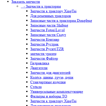
Заказать запчасти
- Запчасти к тракторам
Запчасти к трактору XingTai
Для ременных тракторов
Запасные части к тракторам Dongfeng
Запасные части Shifeng
Запчасти Foton\Lovol
Запасные части Скаут
Запчасти Кентавр
Запчасти Рустрак
Запчасти Русич\TZR
запчасти уралец
Запчасти Файтер
Гидравлика
Двигатели
Запчасти для двигателей
Колёса, шины, груза, цепи
Стандартные изделия
Стёкла
Универсальные комплектующие
Фильтры и наборы ТО
Запчасти к трактору XingTai
Для ременных тракторов