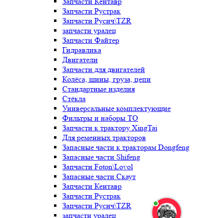
Запчасти Кентавр
Запчасти Рустрак
Запчасти Русич\TZR
запчасти уралец
Запчасти Файтер
Гидравлика
Двигатели
Запчасти для двигателей
Колёса, шины, груза, цепи
Стандартные изделия
Стёкла
Универсальные комплектующие
Фильтры и наборы ТО
Запчасти к трактору XingTai
Для ременных тракторов
Запасные части к тракторам Dongfeng
Запасные части Shifeng
Запчасти Foton\Lovol
Запасные части Скаут
Запчасти Кентавр
Запчасти Рустрак
Запчасти Русич\TZR
запчасти уралец