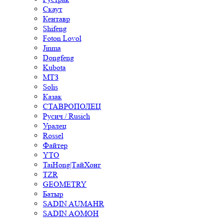
Скаут
Кентавр
Shifeng
Foton Lovol
Jinma
Dongfeng
Kubota
МТЗ
Solis
Казак
СТАВРОПОЛЕЦ
Русич / Rusich
Уралец
Rossel
Файтер
YTO
TaiHong|ТайХонг
TZR
GEOMETRY
Батыр
SADIN AUMAHR
SADIN AOMOH