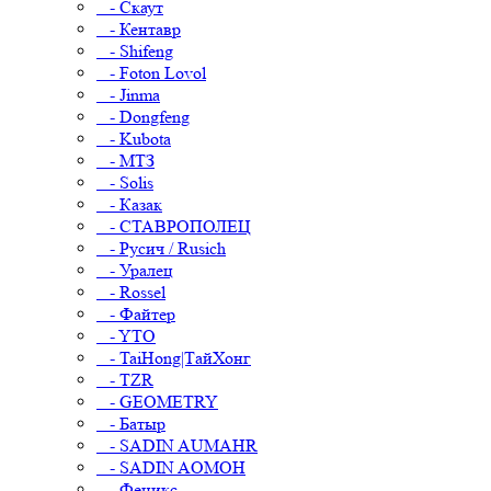
- Скаут
- Кентавр
- Shifeng
- Foton Lovol
- Jinma
- Dongfeng
- Kubota
- МТЗ
- Solis
- Казак
- СТАВРОПОЛЕЦ
- Русич / Rusich
- Уралец
- Rossel
- Файтер
- YTO
- TaiHong|ТайХонг
- TZR
- GEOMETRY
- Батыр
- SADIN AUMAHR
- SADIN AOMOH
- Феникс