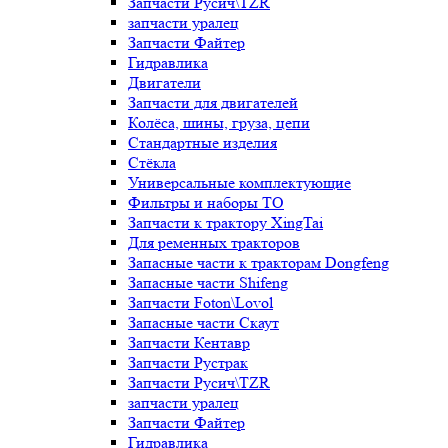
Запчасти Русич\TZR
запчасти уралец
Запчасти Файтер
Гидравлика
Двигатели
Запчасти для двигателей
Колёса, шины, груза, цепи
Стандартные изделия
Стёкла
Универсальные комплектующие
Фильтры и наборы ТО
Запчасти к трактору XingTai
Для ременных тракторов
Запасные части к тракторам Dongfeng
Запасные части Shifeng
Запчасти Foton\Lovol
Запасные части Скаут
Запчасти Кентавр
Запчасти Рустрак
Запчасти Русич\TZR
запчасти уралец
Запчасти Файтер
Гидравлика