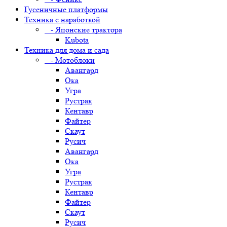
Гусеничные платформы
Техника с наработкой
- Японские трактора
Kubota
Техника для дома и сада
- Мотоблоки
Авангард
Ока
Угра
Рустрак
Кентавр
Файтер
Скаут
Русич
Авангард
Ока
Угра
Рустрак
Кентавр
Файтер
Скаут
Русич