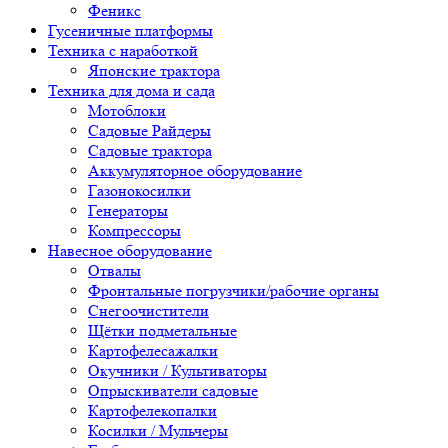
Феникс
Гусеничные платформы
Техника с наработкой
Японские трактора
Техника для дома и сада
Мотоблоки
Садовые Райдеры
Садовые трактора
Аккумуляторное оборудование
Газонокосилки
Генераторы
Компрессоры
Навесное оборудование
Отвалы
Фронтальные погрузчики/рабочие органы
Снегоочистители
Щётки подметальные
Картофелесажалки
Окучники / Культиваторы
Опрыскиватели садовые
Картофелекопалки
Косилки / Мульчеры