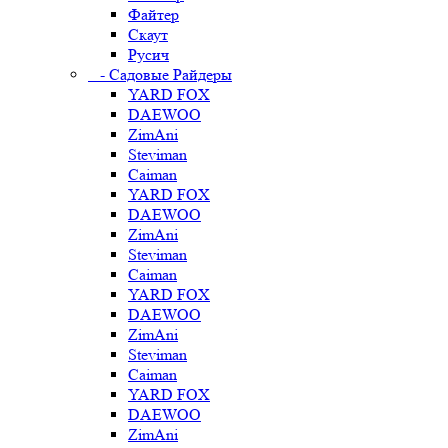
Файтер
Скаут
Русич
- Садовые Райдеры
YARD FOX
DAEWOO
ZimAni
Steviman
Caiman
YARD FOX
DAEWOO
ZimAni
Steviman
Caiman
YARD FOX
DAEWOO
ZimAni
Steviman
Caiman
YARD FOX
DAEWOO
ZimAni