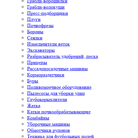
Грабли-ворошилки
Грабли-волокуши
Пресс-подборщики
Плуги
Почвофрезы
Бороны
Сеялки
Измельчители веток
Экскаваторы
Разбрасыватель удобрений, песка
Прицепы
Рассадопосадочные машины
Кормораздатчики
Буры
Поливомоечное оборудование
Пылесосы для уборки улиц
Глубокорыхлители
Жатка
Катки почвообрабатывающие
Комбайны
Уборочные машины
Обмотчики рулонов
Техника для футбольных полей