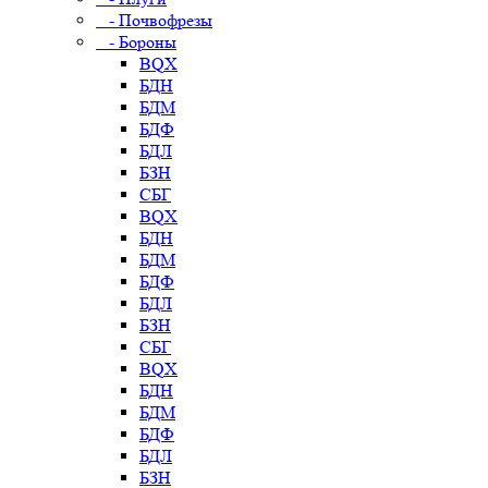
- Почвофрезы
- Бороны
BQX
БДН
БДМ
БДФ
БДЛ
БЗН
СБГ
BQX
БДН
БДМ
БДФ
БДЛ
БЗН
СБГ
BQX
БДН
БДМ
БДФ
БДЛ
БЗН