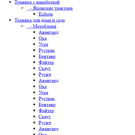
Техника с наработкой
- Японские трактора
Kubota
Техника для дома и сада
- Мотоблоки
Авангард
Ока
Угра
Рустрак
Кентавр
Файтер
Скаут
Русич
Авангард
Ока
Угра
Рустрак
Кентавр
Файтер
Скаут
Русич
Авангард
Ока