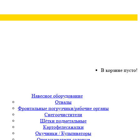
В корзине пусто!
Навесное оборудование
Отвалы
Фронтальные погрузчики/рабочие органы
Снегоочистители
Щётки подметальные
Картофелесажалки
Окучники / Культиваторы
Опрыскиватели садовые