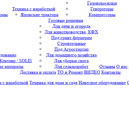
Газонокосилки
Техника с наработкой
Генераторы
ормы
Японские трактора
Компрессоры
Готовые решения
Для дачи и огорода
Для животноводства, КФХ
Под грант фермерам
Строительные
Под Агростартап
удование
Для домашнего хозяйства
 Кентавр / SOLIS
Для уборки снега
е аппараты
Для сельхозработ
Отзывы
О нас
Доставка и оплата
ТО и Ремонт
ВИДЕО
Контакты
а с наработкой
Техника для дома и сада
Навесное оборудование