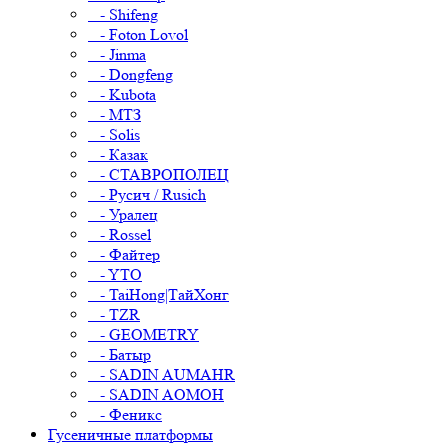
- Shifeng
- Foton Lovol
- Jinma
- Dongfeng
- Kubota
- МТЗ
- Solis
- Казак
- СТАВРОПОЛЕЦ
- Русич / Rusich
- Уралец
- Rossel
- Файтер
- YTO
- TaiHong|ТайХонг
- TZR
- GEOMETRY
- Батыр
- SADIN AUMAHR
- SADIN AOMOH
- Феникс
Гусеничные платформы