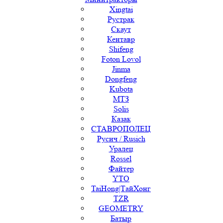
Xingtai
Рустрак
Скаут
Кентавр
Shifeng
Foton Lovol
Jinma
Dongfeng
Kubota
МТЗ
Solis
Казак
СТАВРОПОЛЕЦ
Русич / Rusich
Уралец
Rossel
Файтер
YTO
TaiHong|ТайХонг
TZR
GEOMETRY
Батыр