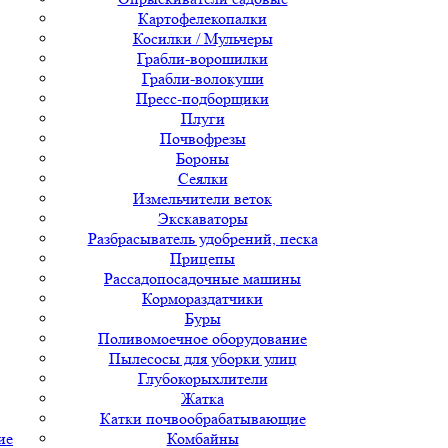
Картофелекопалки
Косилки / Мульчеры
Грабли-ворошилки
Грабли-волокуши
Пресс-подборщики
Плуги
Почвофрезы
Бороны
Сеялки
Измельчители веток
Экскаваторы
Разбрасыватель удобрений, песка
Прицепы
Рассадопосадочные машины
Кормораздатчики
Буры
Поливомоечное оборудование
Пылесосы для уборки улиц
Глубокорыхлители
Жатка
Катки почвообрабатывающие
ие
Комбайны